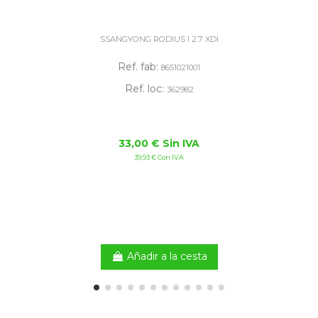
SSANGYONG RODIUS I 2.7 XDI
Ref. fab:
8651021001
Ref. loc:
362982
33,00 € Sin IVA
39,93 € Con IVA
Añadir a la cesta