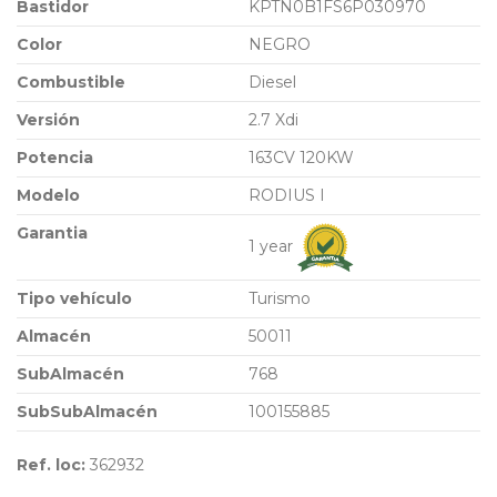
Bastidor
KPTN0B1FS6P030970
Color
NEGRO
Combustible
Diesel
Versión
2.7 Xdi
Potencia
163CV 120KW
Modelo
RODIUS I
Garantia
1 year
Tipo vehículo
Turismo
Almacén
50011
SubAlmacén
768
SubSubAlmacén
100155885
Ref. loc:
362932