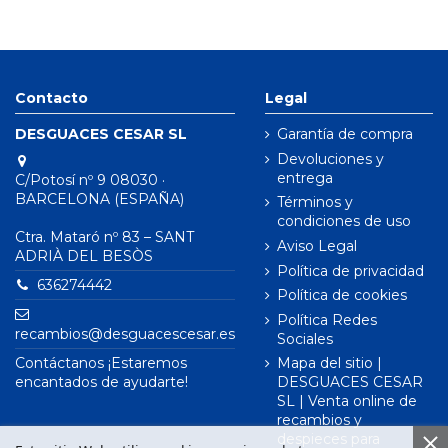
Contacto
Legal
DESGUACES CESAR SL
Garantía de compra
Devoluciones y
entrega
C/Potosí nº 9 08030 ·
BARCELONA (ESPAÑA)
Términos y
condiciones de uso
Ctra. Mataró nº 83 – SANT
Aviso Legal
ADRIÀ DEL BESÒS
Política de privacidad
636274442
Política de cookies
Política Redes
recambios@desguacescesar.es
Sociales
Contáctanos ¡Estaremos
Mapa del sitio |
encantados de ayudarte!
DESGUACES CESAR
SL | Venta online de
recambios y
despieces para