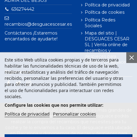
ADRIÀ DEL BESÒS
Política de privacidad
636274442
Política de cookies
Política Redes
recambios@desguacescesar.es
Sociales
Contáctanos ¡Estaremos
Mapa del sitio |
encantados de ayudarte!
DESGUACES CESAR
SL | Venta online de
recambios y
despieces para
Este sitio Web utiliza cookies propias y de terceros para
coches | Desguace
habilitar las funcionalidades técnicas de uso de la web,
realizar estadísticas y análisis del tráfico de navegación
Síguenos en
recibido, personalizar las preferencias del usuario y otras
para ofrecer anuncios y publicidad. También permitimos
el uso de funcionalidades para interactuar con redes
sociales.
Configure las cookies que nos permite utilizar:
Desguaces César es uno de los desguaces más grandes de
Política de privacidad
Personalizar cookies
Barcelona y de España. Desde nuestro desguace podrás
realizar la compra del recambios que necesites para tu
coche y te lo enviamos a tu casa. El desguace está ubicado
en Barcelona y disponemos de piezas y despieces para