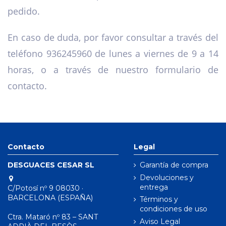
pedido.
En caso de duda, por favor consultar a través del
teléfono 936245960 de lunes a viernes de 9 a 14
horas, o a través de nuestro formulario de
contacto.
Contacto
Legal
DESGUACES CESAR SL
Garantía de compra
Devoluciones y
entrega
C/Potosí nº 9 08030 ·
BARCELONA (ESPAÑA)
Términos y
condiciones de uso
Ctra. Mataró nº 83 – SANT
Aviso Legal