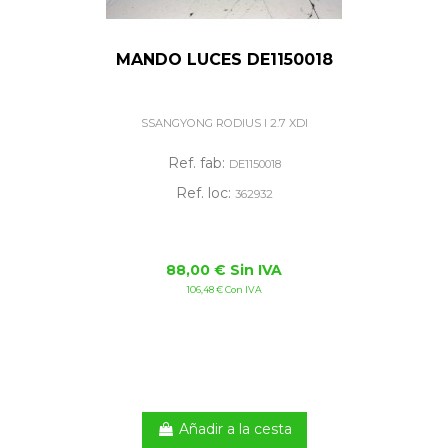
MANDO LUCES DE1150018
SSANGYONG RODIUS I 2.7 XDI
Ref. fab:
DE1150018
Ref. loc:
362932
88,00 € Sin IVA
106,48 € Con IVA
Añadir a la cesta