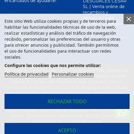
encantados de ayudarte!
DESGUACES CESAR
SL | Venta online de
recambios y
despieces para
Este sitio Web utiliza cookies propias y de terceros para
coches | Desguace
habilitar las funcionalidades técnicas de uso de la web,
realizar estadísticas y análisis del tráfico de navegación
Síguenos en
recibido, personalizar las preferencias del usuario y otras
para ofrecer anuncios y publicidad. También permitimos
el uso de funcionalidades para interactuar con redes
sociales.
Configure las cookies que nos permite utilizar:
Desguaces César es uno de los desguaces más grandes de
Política de privacidad
Personalizar cookies
Barcelona y de España. Desde nuestro desguace podrás
realizar la compra del recambios que necesites para tu
coche y te lo enviamos a tu casa. El desguace está ubicado
en Barcelona y disponemos de piezas y despieces para
todas las marcas de vehículos. Compra el recambio que
RECHAZAR TODO
necesitas para tu coche en nuestro desguace. Los
repuestos para coches son de segunda mano a muy buen
precio. Los recambios más baratos de toda España los
encontraras en nuestro desguace.
ACEPTO
Desarrollado por
Seintosoft