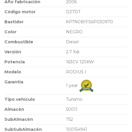
Año fabricación
2006
Código motor
D27DT
Bastidor
KPTN0B1FS6P030970
Color
NEGRO
Combustible
Diesel
Versión
2.7 Xdi
Potencia
163CV 120KW
Modelo
RODIUS I
Garantia
1 year
Tipo vehículo
Turismo
Almacén
50011
SubAlmacén
752
SubSubAlmacén
100154941