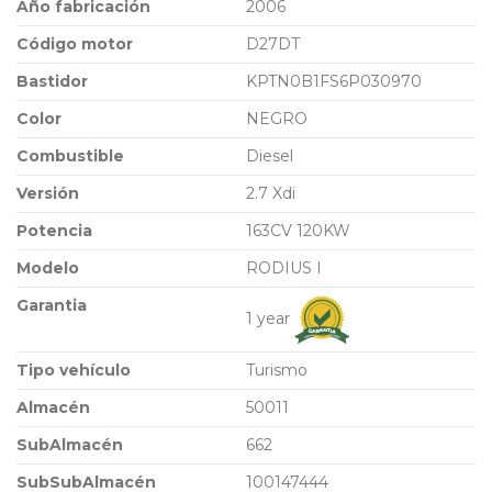
Año fabricación
2006
Código motor
D27DT
Bastidor
KPTN0B1FS6P030970
Color
NEGRO
Combustible
Diesel
Versión
2.7 Xdi
Potencia
163CV 120KW
Modelo
RODIUS I
Garantia
1 year
Tipo vehículo
Turismo
Almacén
50011
SubAlmacén
662
SubSubAlmacén
100147444