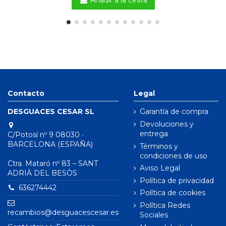
Añadir a la cesta
Contacto
Legal
DESGUACES CESAR SL
Garantía de compra
Devoluciones y
entrega
C/Potosí nº 9 08030 ·
BARCELONA (ESPAÑA)
Términos y
condiciones de uso
Ctra. Mataró nº 83 – SANT
Aviso Legal
ADRIÀ DEL BESÒS
Política de privacidad
636274442
Política de cookies
Política Redes
recambios@desguacescesar.es
Sociales