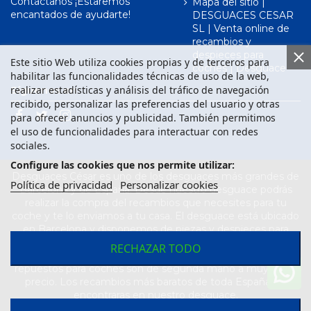
Contáctanos ¡Estaremos
Mapa del sitio |
encantados de ayudarte!
DESGUACES CESAR
SL | Venta online de
recambios y
despieces para
Este sitio Web utiliza cookies propias y de terceros para
coches | Desguace
habilitar las funcionalidades técnicas de uso de la web,
realizar estadísticas y análisis del tráfico de navegación
Síguenos en
recibido, personalizar las preferencias del usuario y otras
para ofrecer anuncios y publicidad. También permitimos
el uso de funcionalidades para interactuar con redes
sociales.
Configure las cookies que nos permite utilizar:
Desguaces César es uno de los desguaces más grandes de
Política de privacidad
Personalizar cookies
Barcelona y de España. Desde nuestro desguace podrás
realizar la compra del recambios que necesites para tu
coche y te lo enviamos a tu casa. El desguace está ubicado
en Barcelona y disponemos de piezas y despieces para
todas las marcas de vehículos. Compra el recambio que
RECHAZAR TODO
necesitas para tu coche en nuestro desguace. Los
repuestos para coches son de segunda mano a muy buen
precio. Los recambios más baratos de toda España los
encontraras en nuestro desguace.