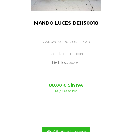
MANDO LUCES DE1150018
SSANGYONG RODIUS I 2.7 XDI
Ref. fab:
DE1150018
Ref. loc:
362932
88,00 € Sin IVA
106,48 € Con IVA