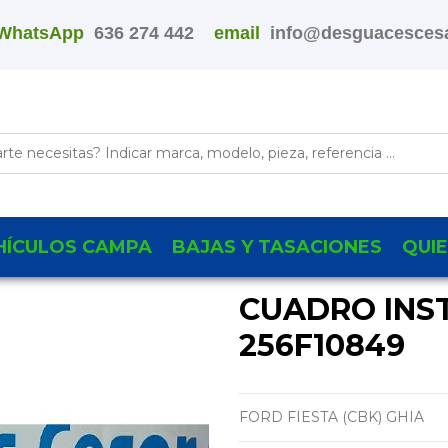
WhatsApp
636 274 442
email
info@desguacescesa
HÍCULOS CAMPA
BAJAS Y TASACIONES
QUI
CUADRO INS
256F10849
FORD FIESTA (CBK) GHIA