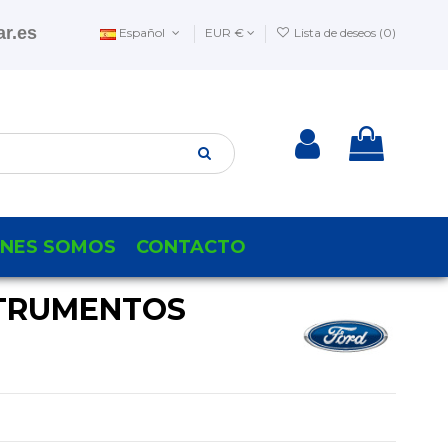
r.es
Español
EUR €
Lista de deseos (
0
)
ENES SOMOS
CONTACTO
TRUMENTOS