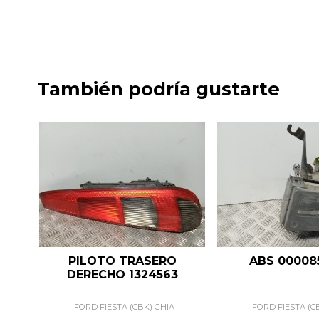
También podría gustarte
PILOTO TRASERO
ABS 00008
DERECHO 1324563
FORD FIESTA (CBK) GHIA
FORD FIESTA (C