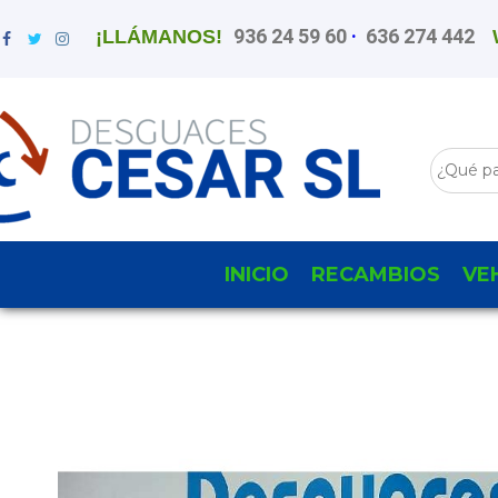
936 24 59 60
·
636 274 442
¡LLÁMANOS!
INICIO
RECAMBIOS
VE