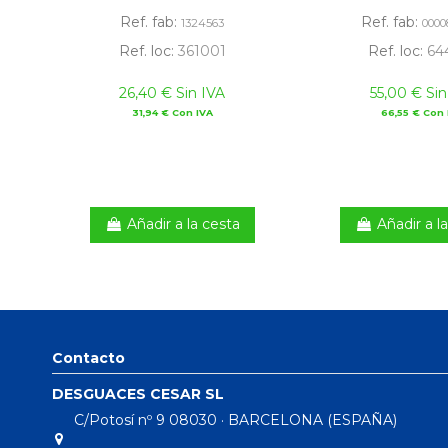
Ref. fab:
Ref. fab:
1324563
0000
Ref. loc:
361001
Ref. loc:
64
26,40 € Sin IVA
55,00 € Sin
31,94 € Con IVA
66,55 € Con 
Añadir a la cesta
Añadir a l
Contacto
DESGUACES CESAR SL
C/Potosí nº 9 08030 · BARCELONA (ESPAÑA)