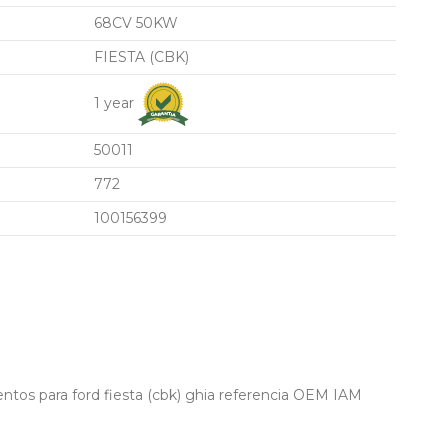
68CV 50KW
FIESTA (CBK)
1 year
50011
772
100156399
tos para ford fiesta (cbk) ghia referencia OEM IAM