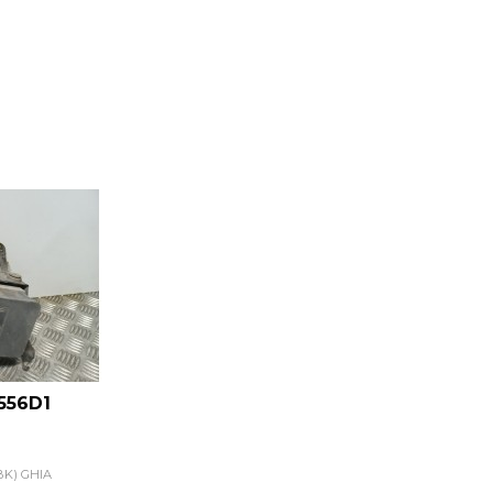
556D1
BK) GHIA