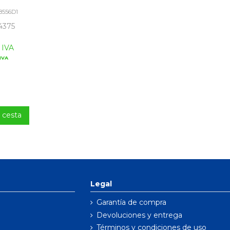
8556D1
4375
 IVA
IVA
a cesta
Legal
Garantía de compra
Devoluciones y entrega
Términos y condiciones de uso