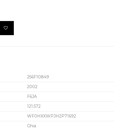
256F10849
2002
F6JA
121.572
WF0HXXWPJH2P71692
Ghia