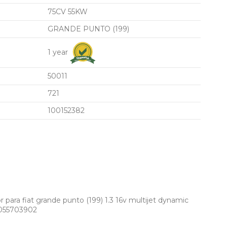
75CV 55KW
GRANDE PUNTO (199)
1 year
50011
721
100152382
 para fiat grande punto (199) 1.3 16v multijet dynamic
0055703902