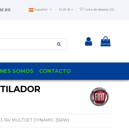
r.es
Español
EUR €
Lista de deseos (
0
)
ENES SOMOS
CONTACTO
TILADOR
.3 16V MULTIJET DYNAMIC (55KW)