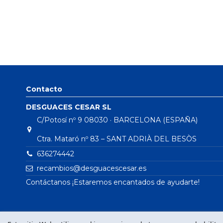
Contacto
DESGUACES CESAR SL
C/Potosí nº 9 08030 · BARCELONA (ESPAÑA)
Ctra. Mataró nº 83 – SANT ADRIÀ DEL BESÒS
636274442
recambios@desguacescesar.es
Contáctanos ¡Estaremos encantados de ayudarte!