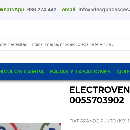
WhatsApp
636 274 442
email
info@desguacescesa
HÍCULOS CAMPA
BAJAS Y TASACIONES
QUI
ELECTROVEN
0055703902
FIAT GRANDE PUNTO (199) 1