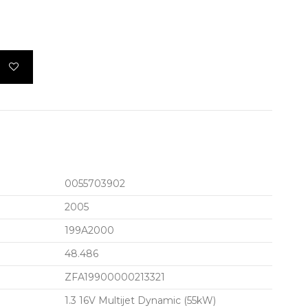
0055703902
2005
199A2000
48.486
ZFA19900000213321
1.3 16V Multijet Dynamic (55kW)