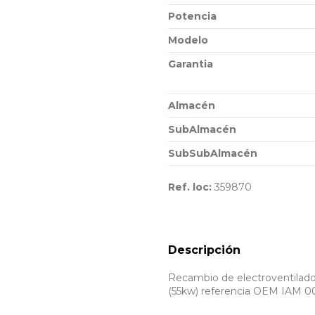
Potencia
Modelo
Garantia
Almacén
SubAlmacén
SubSubAlmacén
Ref. loc:
359870
Descripción
Recambio de electroventilador
(55kw) referencia OEM IAM 