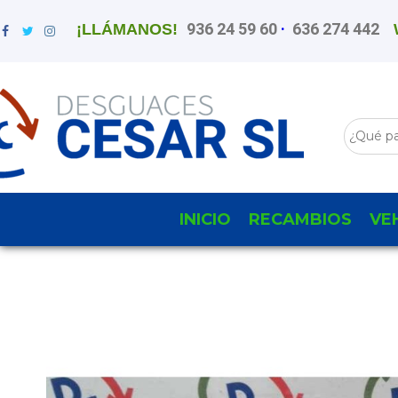
936 24 59 60
·
636 274 442
¡LLÁMANOS!
INICIO
RECAMBIOS
VE