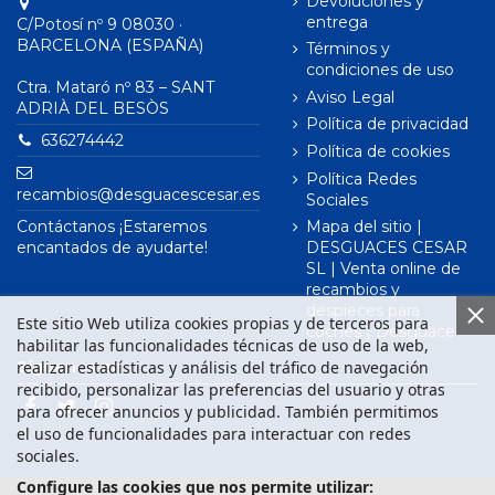
Devoluciones y
entrega
C/Potosí nº 9 08030 ·
BARCELONA (ESPAÑA)
Términos y
condiciones de uso
Ctra. Mataró nº 83 – SANT
Aviso Legal
ADRIÀ DEL BESÒS
Política de privacidad
636274442
Política de cookies
Política Redes
recambios@desguacescesar.es
Sociales
Contáctanos ¡Estaremos
Mapa del sitio |
encantados de ayudarte!
DESGUACES CESAR
SL | Venta online de
recambios y
despieces para
Este sitio Web utiliza cookies propias y de terceros para
coches | Desguace
habilitar las funcionalidades técnicas de uso de la web,
realizar estadísticas y análisis del tráfico de navegación
Síguenos en
recibido, personalizar las preferencias del usuario y otras
para ofrecer anuncios y publicidad. También permitimos
el uso de funcionalidades para interactuar con redes
sociales.
Configure las cookies que nos permite utilizar: