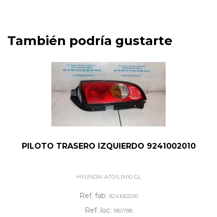
También podría gustarte
PILOTO TRASERO IZQUIERDO 9241002010
HYUNDAI ATOS (MX) GL
Ref. fab:
9241002010
Ref. loc:
1861788