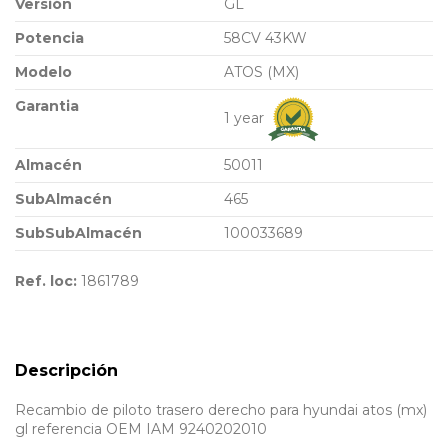
Versión
GL
Potencia
58CV 43KW
Modelo
ATOS (MX)
Garantia
1 year
Almacén
50011
SubAlmacén
465
SubSubAlmacén
100033689
Ref. loc:
1861789
Descripción
Recambio de piloto trasero derecho para hyundai atos (mx)
gl referencia OEM IAM 9240202010