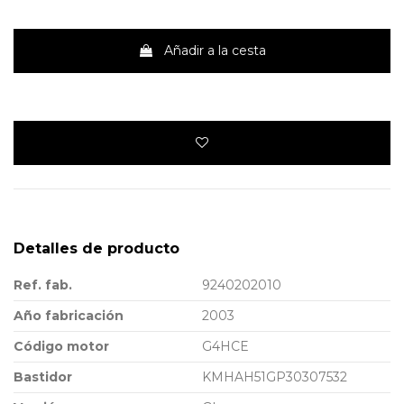
Añadir a la cesta
Detalles de producto
Ref. fab.
9240202010
Año fabricación
2003
Código motor
G4HCE
Bastidor
KMHAH51GP30307532