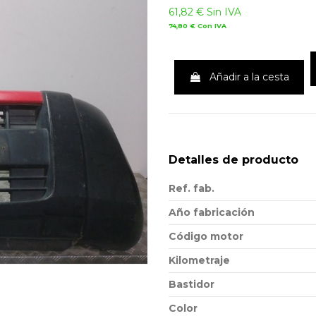
61,82 €
Sin IVA
74,80 €
Con IVA
Añadir a la cesta
Detalles de producto
Ref. fab.
Año fabricación
Código motor
Kilometraje
Bastidor
Color