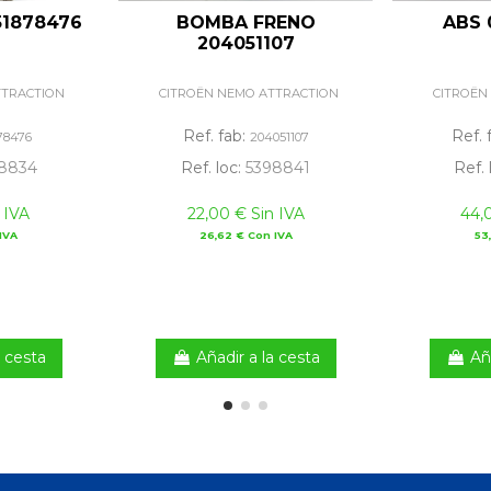
51878476
BOMBA FRENO
ABS 
204051107
TTRACTION
CITROËN NEMO ATTRACTION
CITROËN
Ref. fab:
Ref. 
78476
204051107
8834
Ref. loc:
5398841
Ref. 
 IVA
22,00 € Sin IVA
44,
IVA
26,62 € Con IVA
53
a cesta
Añadir a la cesta
Añ