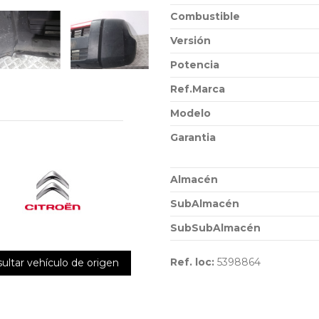
Combustible
Versión
Potencia
Ref.Marca
Modelo
Garantia
Almacén
SubAlmacén
SubSubAlmacén
Ref. loc:
5398864
ultar vehículo de origen