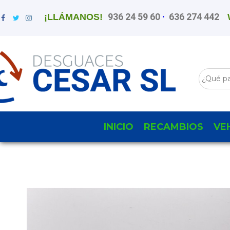
936 24 59 60
·
636 274 442
¡LLÁMANOS!
INICIO
RECAMBIOS
VE