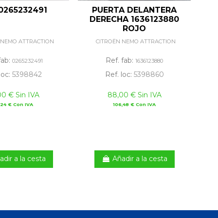
0265232491
PUERTA DELANTERA
DERECHA 1636123880
C
ROJO
 NEMO ATTRACTION
CITROËN NEMO ATTRACTION
fab:
Ref. fab:
0265232491
1636123880
loc:
5398842
Ref. loc:
5398860
00 € Sin IVA
88,00 € Sin IVA
,24 € Con IVA
106,48 € Con IVA
adir a la cesta
Añadir a la cesta