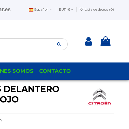
r.es
Español
EUR €
Lista de deseos (
0
)
ENES SOMOS
CONTACTO
 DELANTERO
ROJO
N