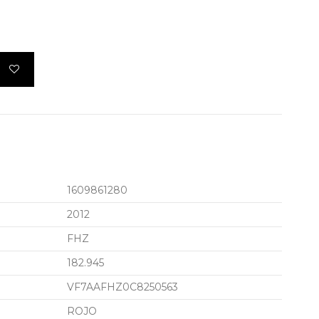
1609861280
2012
FHZ
182.945
VF7AAFHZ0C8250563
ROJO