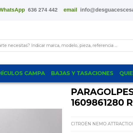
WhatsApp
636 274 442
email
info@desguacescesa
HÍCULOS CAMPA
BAJAS Y TASACIONES
QUI
PARAGOLPES
1609861280 
CITROËN NEMO ATTRACTIO