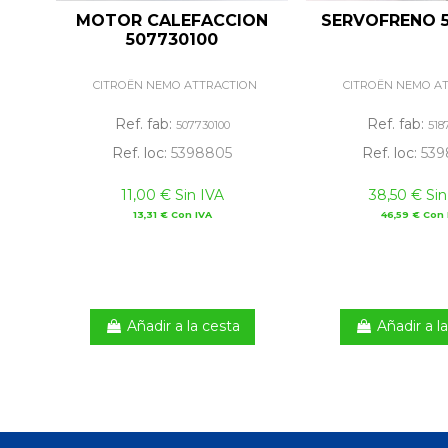
MOTOR CALEFACCION
SERVOFRENO 
507730100
CITROËN NEMO ATTRACTION
CITROËN NEMO A
Ref. fab:
Ref. fab:
507730100
518
Ref. loc:
5398805
Ref. loc:
539
11,00 € Sin IVA
38,50 € Sin
13,31 € Con IVA
46,59 € Con 
Añadir a la cesta
Añadir a l