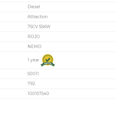
Diesel
Attraction
75CV 55KW
ROJO
NEMO
1 year
50011
792
100157540