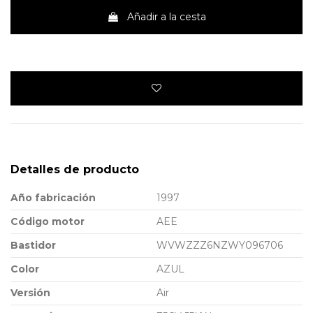
Añadir a la cesta
Detalles de producto
Año fabricación
1997
Código motor
AEE
Bastidor
WVWZZZ6NZWY096706
Color
AZUL
Versión
Air