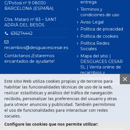
entrega
C/Potosí nº 9 08030 ·
BARCELONA (ESPAÑA)
Términos y
condiciones de uso
Ctra. Mataró nº 83 – SANT
Aviso Legal
ADRIÀ DEL BESÒS
Política de privacidad
636274442
Política de cookies
Política Redes
recambios@desguacescesar.es
Sociales
Contáctanos ¡Estaremos
Mapa del sitio |
encantados de ayudarte!
DESGUACES CESAR
SL | Venta online de
recambios y
despieces para
Este sitio Web utiliza cookies propias y de terceros para
coches | Desguace
habilitar las funcionalidades técnicas de uso de la web,
realizar estadísticas y análisis del tráfico de navegación
Síguenos en
recibido, personalizar las preferencias del usuario y otras
para ofrecer anuncios y publicidad. También permitimos
el uso de funcionalidades para interactuar con redes
sociales.
Configure las cookies que nos permite utilizar:
Desguaces César es uno de los desguaces más grandes de