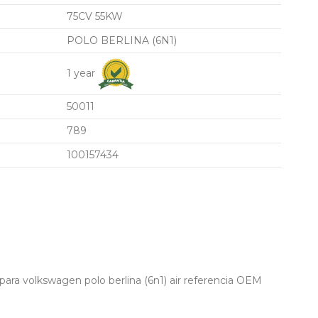
75CV 55KW
POLO BERLINA (6N1)
1 year
50011
789
100157434
ara volkswagen polo berlina (6n1) air referencia OEM