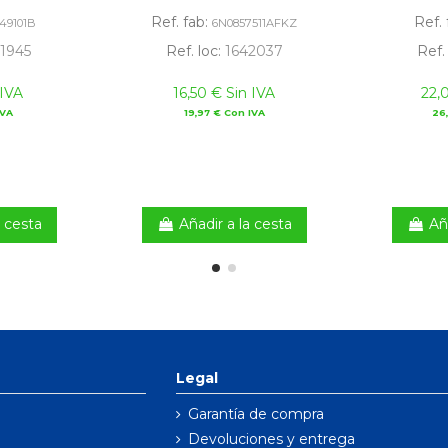
Ref. fab:
Ref. 
49101B
6N0857511AFKZ
1945
Ref. loc:
1642037
Ref.
 IVA
16,50 € Sin IVA
22,
IVA
19,97 € Con IVA
26
a cesta
Añadir a la cesta
Añ
Legal
Garantía de compra
Devoluciones y entrega