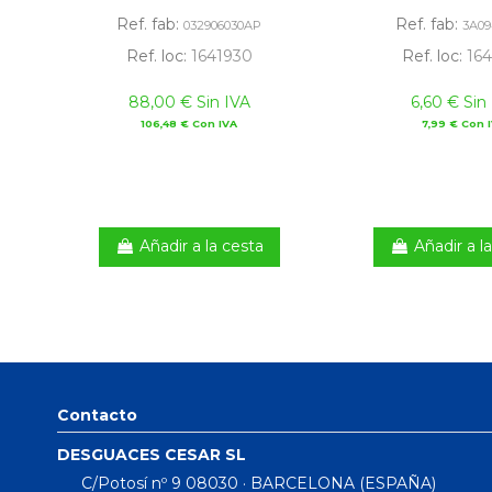
Ref. fab:
Ref. fab:
032906030AP
3A09
Ref. loc:
1641930
Ref. loc:
164
88,00 € Sin IVA
6,60 € Sin
106,48 € Con IVA
7,99 € Con 
Añadir a la cesta
Añadir a l
Contacto
DESGUACES CESAR SL
C/Potosí nº 9 08030 · BARCELONA (ESPAÑA)