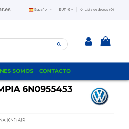
r.es
Español
EUR €
Lista de deseos (
0
)
ENES SOMOS
CONTACTO
MPIA 6N0955453
 (6N1) AIR