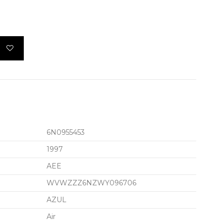
6N0955453
1997
AEE
WVWZZZ6NZWY096706
AZUL
Air