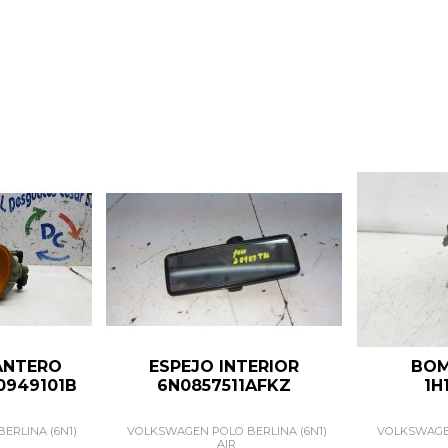
ANTERO
ESPEJO INTERIOR
BOM
0949101B
6N0857511AFKZ
1H
ERLINA (6N1)
VOLKSWAGEN POLO BERLINA (6N1)
VOLKSWAGEN
AIR