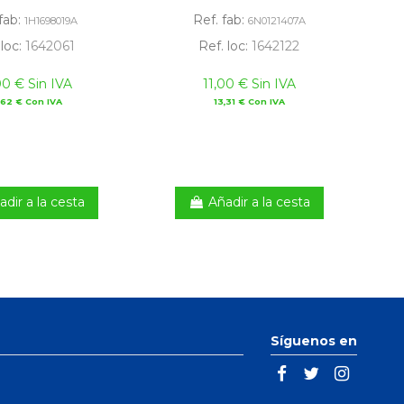
fab:
Ref. fab:
1H1698019A
6N0121407A
 loc:
1642061
Ref. loc:
1642122
00 € Sin IVA
11,00 € Sin IVA
,62 € Con IVA
13,31 € Con IVA
adir a la cesta
Añadir a la cesta
Síguenos en