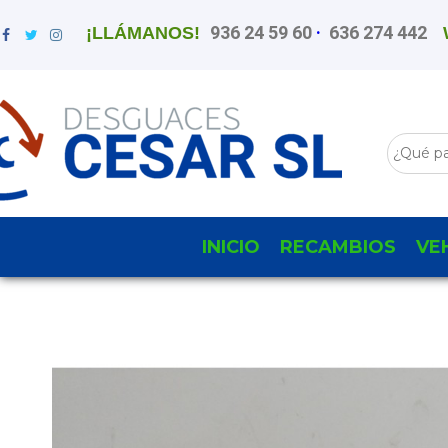
936 24 59 60
·
636 274 442
¡LLÁMANOS!
INICIO
RECAMBIOS
VE