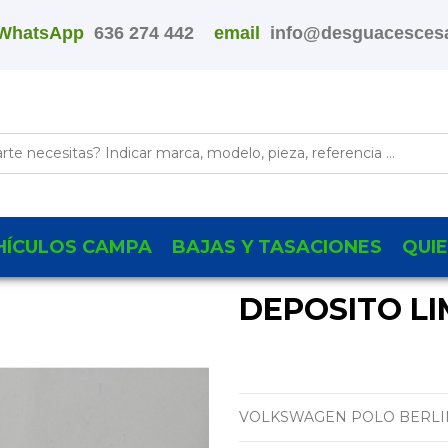
WhatsApp
636 274 442
email
info@desguacescesa
HÍCULOS CAMPA
BAJAS Y TASACIONES
QUI
DEPOSITO LI
VOLKSWAGEN POLO BERLINA