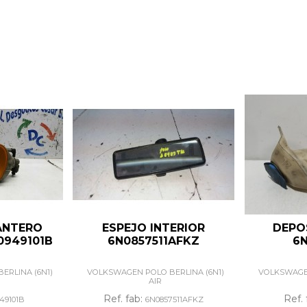
ANTERO
ESPEJO INTERIOR
DEPO
0949101B
6N0857511AFKZ
6N
ERLINA (6N1)
VOLKSWAGEN POLO BERLINA (6N1)
VOLKSWAGEN
AIR
Ref. fab:
Ref. 
49101B
6N0857511AFKZ