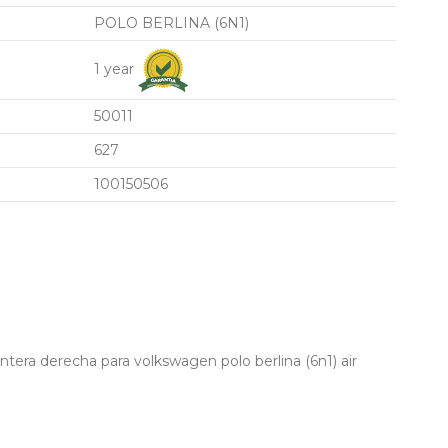
POLO BERLINA (6N1)
1 year
50011
627
100150506
tera derecha para volkswagen polo berlina (6n1) air