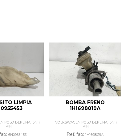
SITO LIMPIA
BOMBA FRENO
D
0955453
1H1698019A
 POLO BERLINA (6N1)
VOLKSWAGEN POLO BERLINA (6N1)
VO
AIR
AIR
fab:
Ref. fab:
6N0955453
1H1698019A