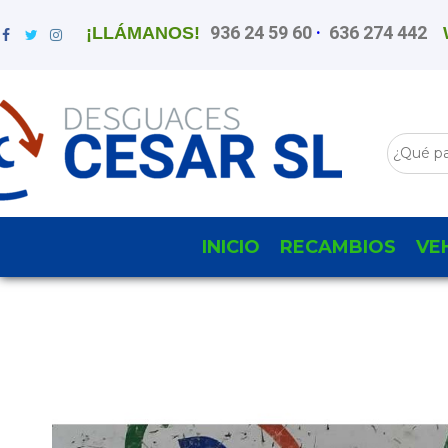
936 24 59 60
·
636 274 442
¡LLÁMANOS!
INICIO
RECAMBIOS
VE