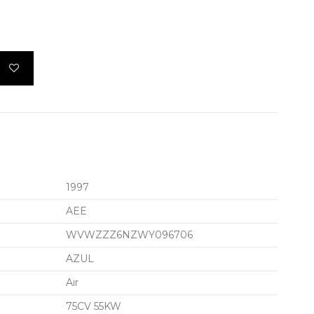
1997
AEE
WVWZZZ6NZWY096706
AZUL
Air
75CV 55KW