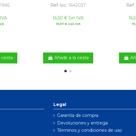
1945
Ref. loc:
1642037
Ref.
 IVA
16,50 € Sin IVA
16,
IVA
19,97 € Con IVA
19
a cesta
Añadir a la cesta
Añ
Legal
Garantía de compra
Devoluciones y entrega
Términos y condiciones de uso