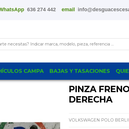
WhatsApp
636 274 442
email
info@desguacescesa
HÍCULOS CAMPA
BAJAS Y TASACIONES
QUI
PINZA FREN
DERECHA
VOLKSWAGEN POLO BERLINA