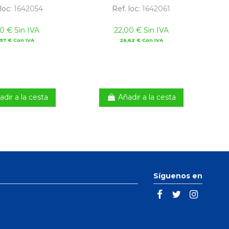
 loc:
1642054
Ref. loc:
1642061
50 € Sin IVA
22,00 € Sin IVA
,97 € Con IVA
26,62 € Con IVA
adir a la cesta
Añadir a la cesta
Síguenos en