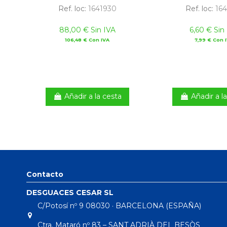
Ref. loc:
1641930
Ref. loc:
164
88,00 € Sin IVA
6,60 € Sin
106,48 € Con IVA
7,99 € Con 
Añadir a la cesta
Añadir a l
Contacto
DESGUACES CESAR SL
C/Potosí nº 9 08030 · BARCELONA (ESPAÑA)
Ctra. Mataró nº 83 – SANT ADRIÀ DEL BESÒS