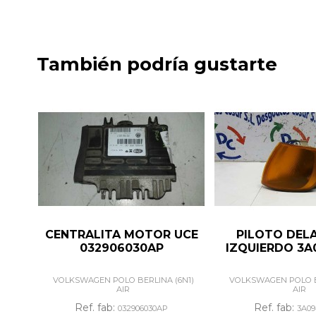
También podría gustarte
CENTRALITA MOTOR UCE
PILOTO DEL
032906030AP
IZQUIERDO 3A
VOLKSWAGEN POLO BERLINA (6N1)
VOLKSWAGEN POLO B
AIR
AIR
Ref. fab:
Ref. fab:
032906030AP
3A09