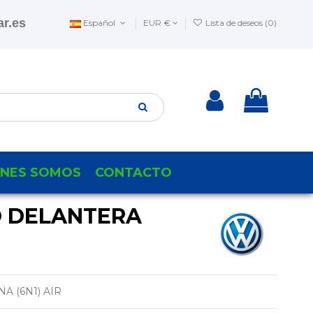
r.es
Español
EUR €
Lista de deseos (
0
)
ENES SOMOS
CONTACTO
O DELANTERA
 (6N1) AIR