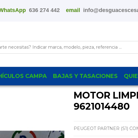
WhatsApp
636 274 442
email
info@desguacescesa
HÍCULOS CAMPA
BAJAS Y TASACIONES
QUI
MOTOR LIMP
9621014480
PEUGEOT PARTNER (S1) C