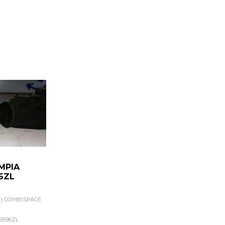
MPIA
6ZL
1) COMBISPACE
9596ZL