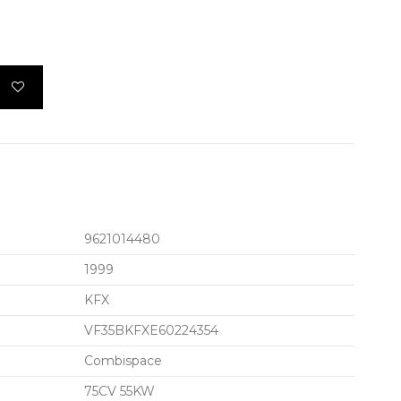
9621014480
1999
KFX
VF35BKFXE60224354
Combispace
75CV 55KW