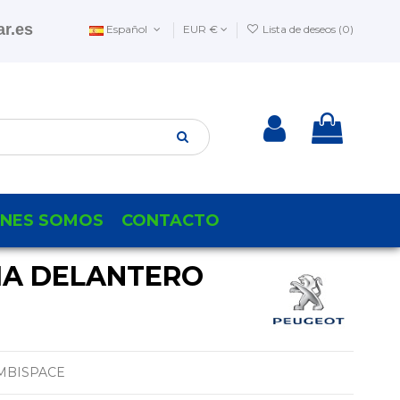
r.es
Español
EUR €
Lista de deseos (
0
)
ENES SOMOS
CONTACTO
IA DELANTERO
OMBISPACE