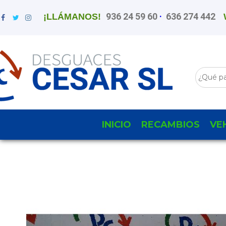
936 24 59 60
·
636 274 442
¡LLÁMANOS!
INICIO
RECAMBIOS
VE