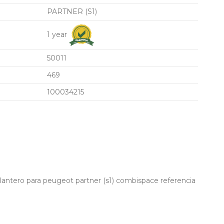
PARTNER (S1)
1 year
50011
469
100034215
antero para peugeot partner (s1) combispace referencia