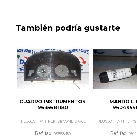
También podría gustarte
CUADRO INSTRUMENTOS
MANDO LI
9635681180
9604959
PEUGEOT PARTNER (S1) COMBISPACE
PEUGEOT PARTNER (S
Ref. fab:
Ref. fab:
9635681180
9604