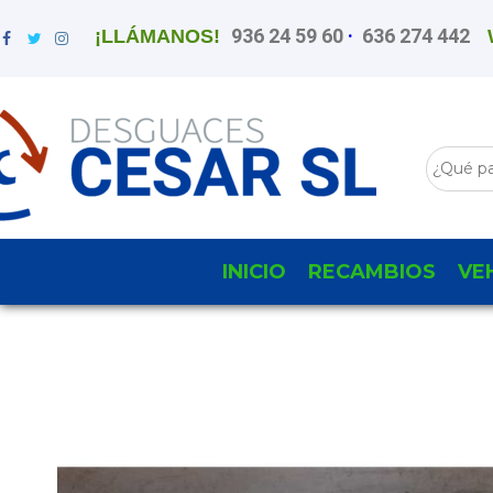
936 24 59 60
·
636 274 442
¡LLÁMANOS!
INICIO
RECAMBIOS
VE