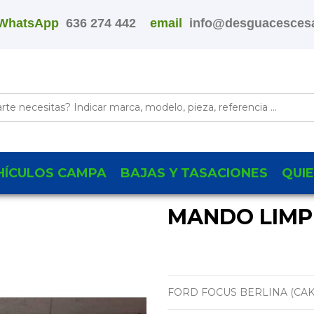
WhatsApp
636 274 442
email
info@desguacescesa
HÍCULOS CAMPA
BAJAS Y TASACIONES
QUI
MANDO LIMPI
FORD FOCUS BERLINA (CAK