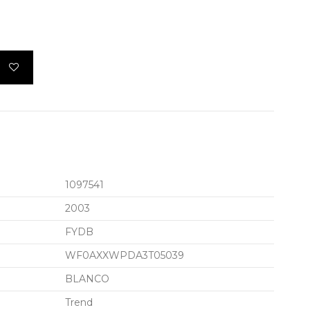
1097541
2003
FYDB
WF0AXXWPDA3T05039
BLANCO
Trend