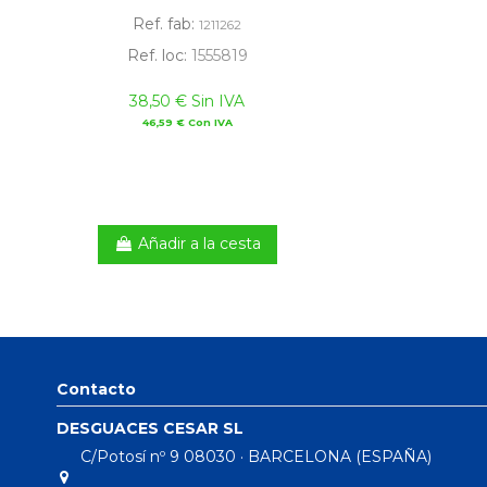
Ref. fab:
1211262
Ref. loc:
1555819
38,50 € Sin IVA
46,59 € Con IVA
Añadir a la cesta
Contacto
DESGUACES CESAR SL
C/Potosí nº 9 08030 · BARCELONA (ESPAÑA)