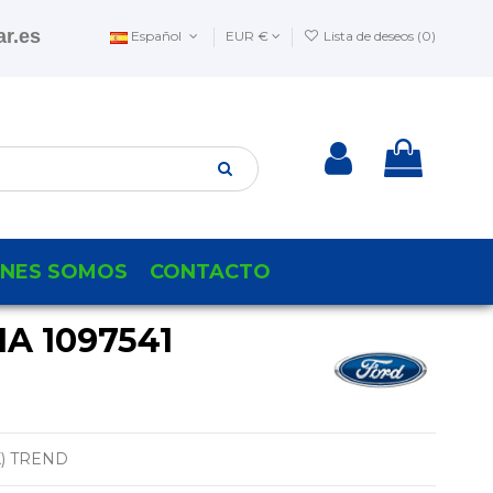
r.es
Español
EUR €
Lista de deseos (
0
)
ENES SOMOS
CONTACTO
A 1097541
) TREND