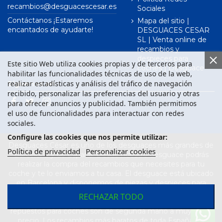
recambios@desguacescesar.es
Sociales
Contáctanos ¡Estaremos
Mapa del sitio |
encantados de ayudarte!
DESGUACES CESAR
SL | Venta online de
recambios y
despieces para
Este sitio Web utiliza cookies propias y de terceros para
coches | Desguace
habilitar las funcionalidades técnicas de uso de la web,
realizar estadísticas y análisis del tráfico de navegación
Síguenos en
recibido, personalizar las preferencias del usuario y otras
para ofrecer anuncios y publicidad. También permitimos
el uso de funcionalidades para interactuar con redes
sociales.
Configure las cookies que nos permite utilizar:
Desguaces César es uno de los desguaces más grandes de
Política de privacidad
Personalizar cookies
Barcelona y de España. Desde nuestro desguace podrás
realizar la compra del recambios que necesites para tu
coche y te lo enviamos a tu casa. El desguace está ubicado
en Barcelona y disponemos de piezas y despieces para
todas las marcas de vehículos. Compra el recambio que
RECHAZAR TODO
necesitas para tu coche en nuestro desguace. Los
repuestos para coches son de segunda mano a muy buen
precio. Los recambios más baratos de toda España los