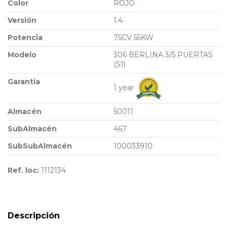
Color
ROJO
Versión
1.4
Potencia
75CV 55KW
Modelo
306 BERLINA 3/5 PUERTAS
(S1)
Garantia
1 year
Almacén
50011
SubAlmacén
467
SubSubAlmacén
100033910
Ref. loc:
1112134
Descripción