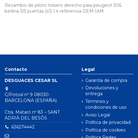
Recambio de piloto trasero derecho para peugeot 306
berlina 3/5 puertas (s1) 1.4 referencia OEM IAM
Contacto
Legal
DESGUACES CESAR SL
Garantía de compra
Devoluciones y
entrega
C/Potosí nº 9 08030 ·
BARCELONA (ESPAÑA)
Términos y
condiciones de uso
Ctra. Mataró nº 83 – SANT
Aviso Legal
ADRIÀ DEL BESÒS
Política de privacidad
636274442
Política de cookies
Política Redes