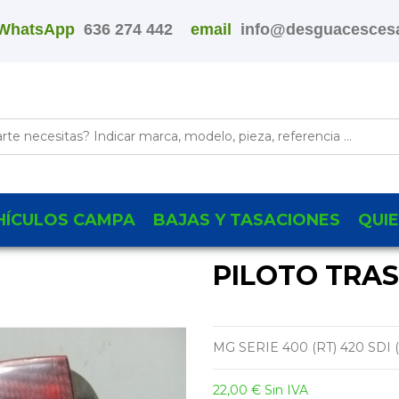
WhatsApp
636 274 442
email
info@desguacescesa
HÍCULOS CAMPA
BAJAS Y TASACIONES
QUI
PILOTO TRA
MG SERIE 400 (RT) 420 SDI (
22,00 €
Sin IVA