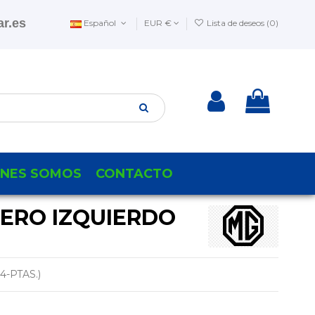
r.es
Español
EUR €
Lista de deseos (
0
)
ENES SOMOS
CONTACTO
SERO IZQUIERDO
4-PTAS.)