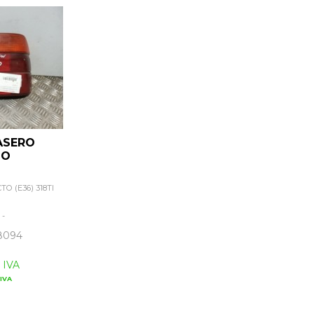
ASERO
HO
O (E36) 318TI
:
-
8094
 IVA
IVA