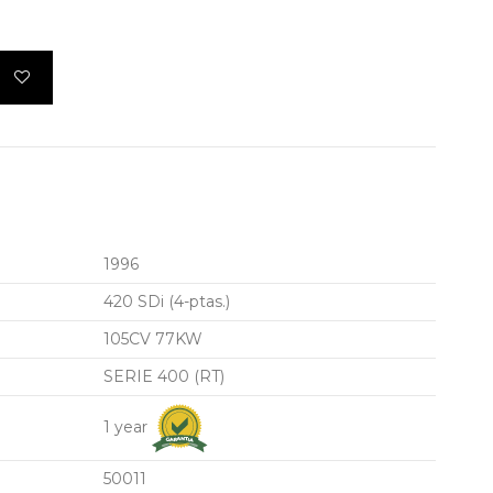
1996
420 SDi (4-ptas.)
105CV 77KW
SERIE 400 (RT)
1 year
50011