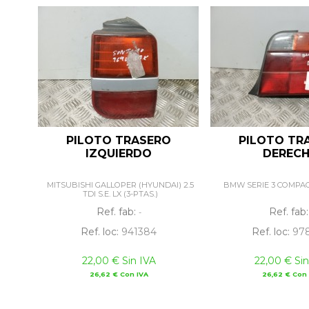
PILOTO TRASERO
PILOTO TR
IZQUIERDO
DEREC
MITSUBISHI GALLOPER (HYUNDAI) 2.5
BMW SERIE 3 COMPACT
TDI S.E. LX (3-PTAS.)
Ref. fab:
Ref. fab
-
Ref. loc:
941384
Ref. loc:
97
22,00 € Sin IVA
22,00 € Sin
26,62 € Con IVA
26,62 € Con 