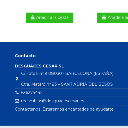
Añadir a la cesta
Añadir a l
Contacto
DESGUACES CESAR SL
C/Potosí nº 9 08030 · BARCELONA (ESPAÑA)
Ctra. Mataró nº 83 – SANT ADRIÀ DEL BESÒS
636274442
recambios@desguacescesar.es
Contáctanos ¡Estaremos encantados de ayudarte!