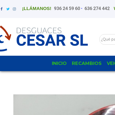
936 24 59 60
·
636 274 442
¡LLÁMANOS!
INICIO
RECAMBIOS
VE