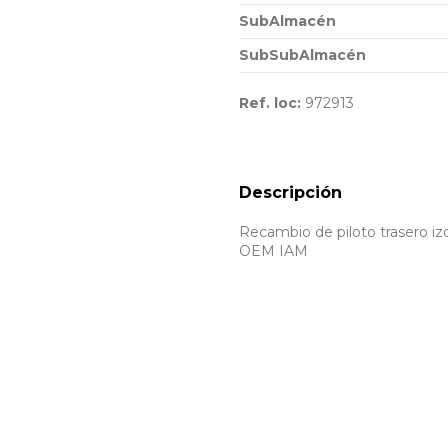
SubAlmacén
SubSubAlmacén
Ref. loc:
972913
Descripción
Recambio de piloto trasero izq
OEM IAM