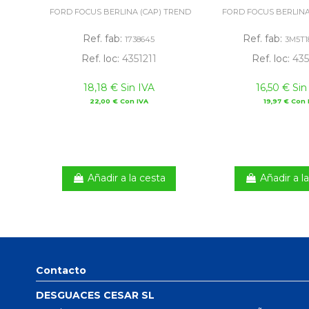
FORD FOCUS BERLINA (CAP) TREND
FORD FOCUS BERLINA
Ref. fab:
Ref. fab:
1738645
3M5T1
Ref. loc:
4351211
Ref. loc:
435
18,18 € Sin IVA
16,50 € Sin
22,00 € Con IVA
19,97 € Con 
Añadir a la cesta
Añadir a l
Contacto
DESGUACES CESAR SL