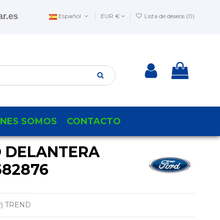
r.es
Español
EUR €
Lista de deseos (
0
)
ENES SOMOS
CONTACTO
O DELANTERA
682876
) TREND