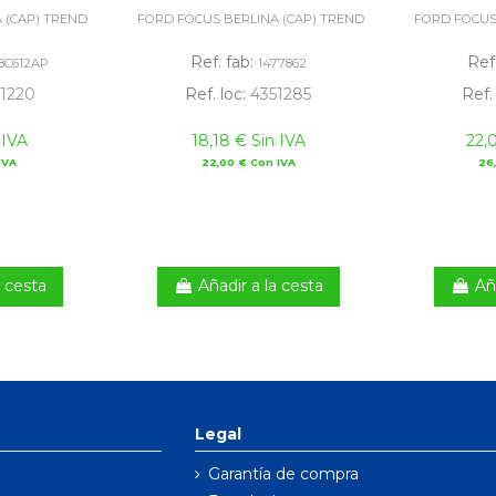
 (CAP) TREND
FORD FOCUS BERLINA (CAP) TREND
FORD FOCUS
Ref. fab:
Ref
8C612AP
1477862
1220
Ref. loc:
4351285
Ref.
 IVA
18,18 € Sin IVA
22,
IVA
22,00 € Con IVA
26
a cesta
Añadir a la cesta
Añ
Legal
Garantía de compra