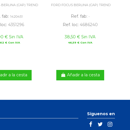
 BERLINA (CAP) TREND
FORD FOCUS BERLINA (CAP) TREND
. fab:
Ref. fab:
1420451
-
 loc:
4351296
Ref. loc:
4686240
00 € Sin IVA
38,50 € Sin IVA
,62 € Con IVA
46,59 € Con IVA
adir a la cesta
Añadir a la cesta
Síguenos en