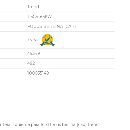
Trend
115CV 85KW
FOCUS BERLINA (CAP)
1 year
49349
492
100035149
era izquierda para ford focus berlina (cap) trend