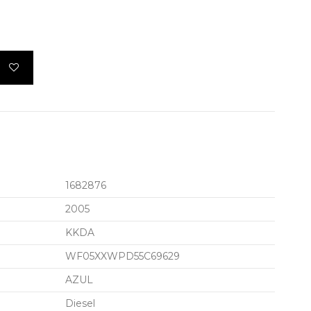
1682876
2005
KKDA
WF05XXWPD55C69629
AZUL
Diesel