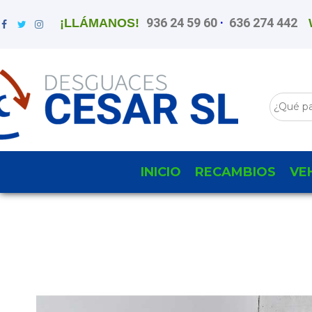
936 24 59 60
·
636 274 442
¡LLÁMANOS!
INICIO
RECAMBIOS
VE