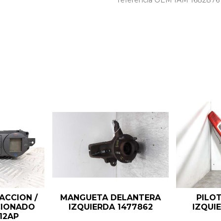
referencia OEM IAM 1682876
ACCION /
MANGUETA DELANTERA
PILO
CIONADO
IZQUIERDA 1477862
IZQUI
12AP