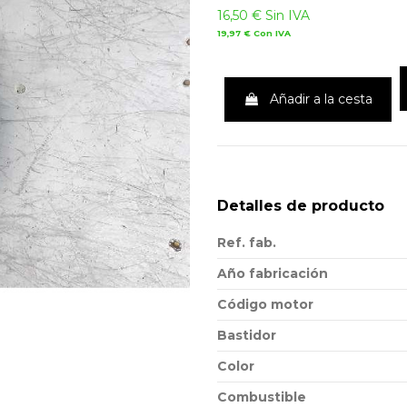
16,50 €
Sin IVA
19,97 €
Con IVA
Añadir a la cesta
Detalles de producto
Ref. fab.
Año fabricación
Código motor
Bastidor
Color
Combustible