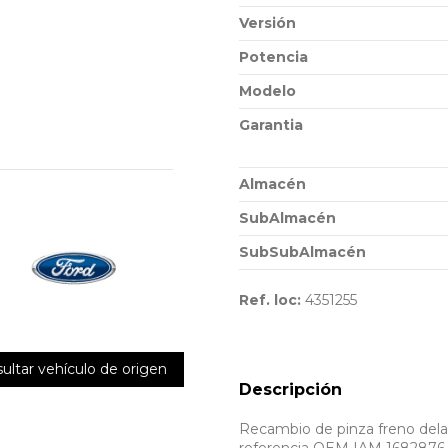
Versión
Potencia
Modelo
Garantia
Almacén
SubAlmacén
SubSubAlmacén
Ref. loc:
4351255
ultar vehículo de origen
Descripción
Recambio de pinza freno delant