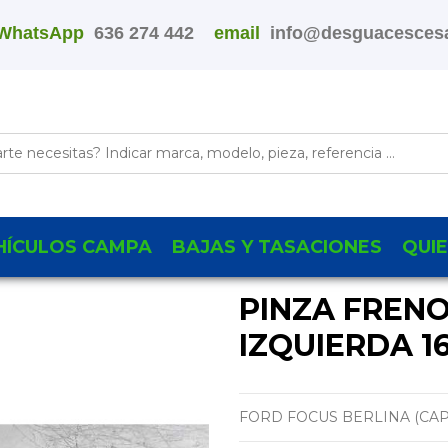
WhatsApp
636 274 442
email
info@desguacescesa
HÍCULOS CAMPA
BAJAS Y TASACIONES
QUI
PINZA FREN
IZQUIERDA 1
FORD FOCUS BERLINA (CAP