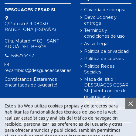
DESGUACES CESAR SL
Garantía de compra
Devoluciones y
entrega
C/Potosí nº 9 08030 ·
BARCELONA (ESPAÑA)
Términos y
condiciones de uso
Ctra. Mataró nº 83 – SANT
Aviso Legal
ADRIÀ DEL BESÒS
Política de privacidad
636274442
Política de cookies
Política Redes
recambios@desguacescesar.es
Sociales
Contáctanos ¡Estaremos
Mapa del sitio |
encantados de ayudarte!
DESGUACES CESAR
SL | Venta online de
recambios y
despieces para
Este sitio Web utiliza cookies propias y de terceros para
coches | Desguace
habilitar las funcionalidades técnicas de uso de la web,
realizar estadísticas y análisis del tráfico de navegación
Síguenos en
recibido, personalizar las preferencias del usuario y otras
para ofrecer anuncios y publicidad. También permitimos