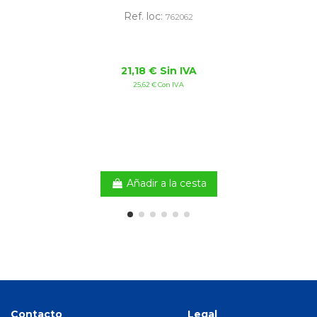
Ref. loc:
762062
21,18 € Sin IVA
25,62 € Con IVA
Añadir a la cesta
Contacto
Legal