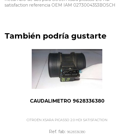
satisfaction referencia OEM IAM 0273004353BOSCH
También podría gustarte
CAUDALIMETRO 9628336380
CITROËN XSARA PICASSO 2.0 HDI SATISFACTION
Ref. fab:
9628336380