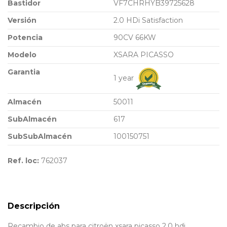
Bastidor
VF7CHRHYB39725628
Versión
2.0 HDi Satisfaction
Potencia
90CV 66KW
Modelo
XSARA PICASSO
Garantia
1 year
Almacén
50011
SubAlmacén
617
SubSubAlmacén
100150751
Ref. loc:
762037
Descripción
Recambio de abs para citroën xsara picasso 2.0 hdi