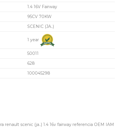
1.4 16V Fairway
95CV 70KW
SCENIC (JA..)
1 year
50011
628
100045298
renault scenic (ja..) 1.4 16v fairway referencia OEM IAM