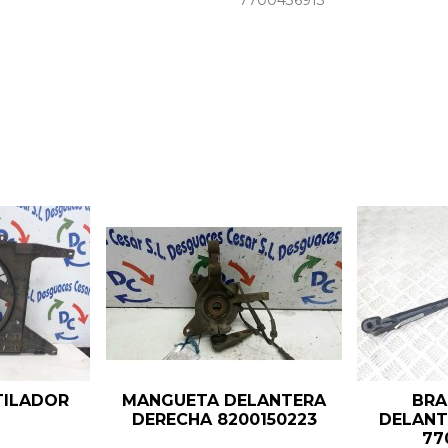
7700436913
TILADOR
MANGUETA DELANTERA
BRA
DERECHA 8200150223
DELANT
77