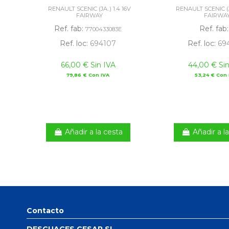
RENAULT SCENIC (JA..) 1.4 16V
RENAULT SCENIC (JA
FAIRWAY
FAIRWA
Ref. fab:
Ref. fab
7700433083E
Ref. loc:
694107
Ref. loc:
69
66,00 € Sin IVA
44,00 € Sin
79,86 € Con IVA
53,24 € Con 
Añadir a la cesta
Añadir a l
Contacto