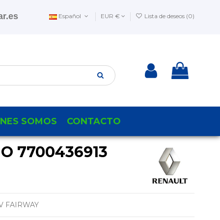
r.es
Español
EUR €
Lista de deseos (
0
)
ENES SOMOS
CONTACTO
O 7700436913
16V FAIRWAY