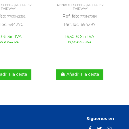
CENIC (JA..) 1.4 16V
RENAULT SCENIC (JA..) 1.4 16V
FAIRWAY
FAIRWAY
fab:
Ref. fab:
7701042362
7701470191
 loc:
694270
Ref. loc:
694297
0 € Sin IVA
16,50 € Sin IVA
99 € Con IVA
19,97 € Con IVA
adir a la cesta
Añadir a la cesta
Síguenos en