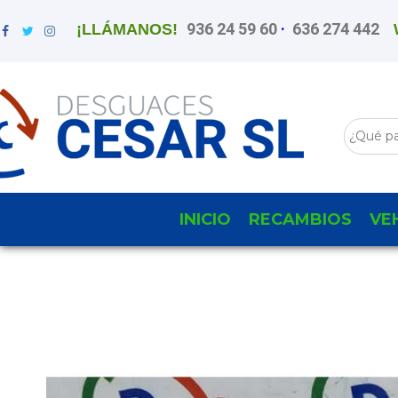
936 24 59 60
·
636 274 442
¡LLÁMANOS!
INICIO
RECAMBIOS
VE