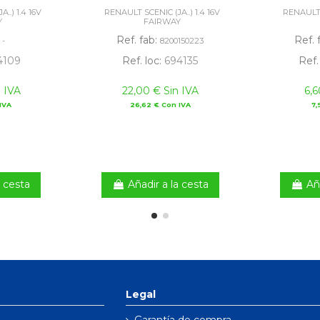
..) 1.4 16V
RENAULT SCENIC (JA..) 1.4 16V
RENAULT S
Y
FAIRWAY
:
Ref. fab:
Ref. 
-
8200150223
4109
Ref. loc:
694135
Ref.
 IVA
22,00 € Sin IVA
6,6
IVA
26,62 € Con IVA
7,
a cesta
Añadir a la cesta
Añ
Legal