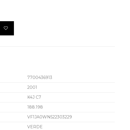
7700436913
2001
K4J C7
188.198
VF1JA0WN522303229
VERDE