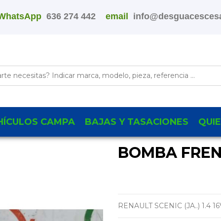
WhatsApp
636 274 442
email
info@desguacescesa
HÍCULOS CAMPA
BAJAS Y TASACIONES
QUI
BOMBA FREN
RENAULT SCENIC (JA..) 1.4 