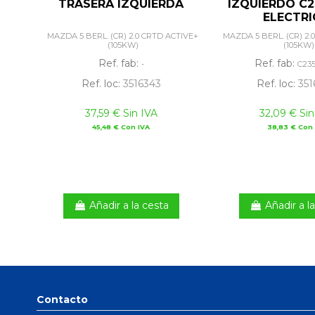
TRASERA IZQUIERDA
IZQUIERDO C2
ELECTR
MAZDA 5 BERL. (CR) 2.0 CRTD ACTIVE+
MAZDA 5 BERL. (CR) 2.
(105KW)
(105KW)
Ref. fab:
Ref. fab:
-
C23
Ref. loc:
3516343
Ref. loc:
351
37,59 € Sin IVA
32,09 € Sin
45,48 € Con IVA
38,83 € Con 
Añadir a la cesta
Añadir a l
Contacto