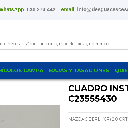
WhatsApp
636 274 442
email
info@desguacescesa
HÍCULOS CAMPA
BAJAS Y TASACIONES
QUI
CUADRO INS
C23555430
MAZDA 5 BERL. (CR) 2.0 CR