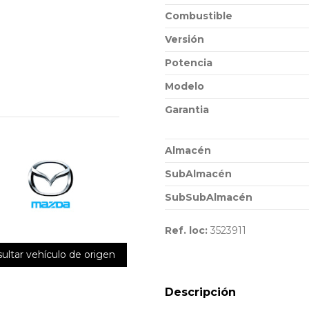
Combustible
Versión
Potencia
Modelo
Garantia
Almacén
SubAlmacén
SubSubAlmacén
Ref. loc:
3523911
ultar vehículo de origen
Descripción