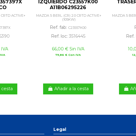
357397X
IZQUIERDO C23557K00
TRASER
ICO
A11B06295226
0 CRTD ACTIVE+
MAZDA 5 BERL. (CR) 2.0 CRTD ACTIVE+
MAZDA 5 BERL
(105KW)
Ref. fab:
57397X
C23557K00
6390
Ref. loc:
3516445
Ref. 
 IVA
66,00 € Sin IVA
10,
IVA
79,86 € Con IVA
12
a cesta
Añadir a la cesta
Añ
Legal