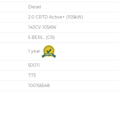
Diesel
2.0 CRTD Active+ (105kW)
143CV 105KW
5 BERL. (CR)
1 year
50011
773
100156548