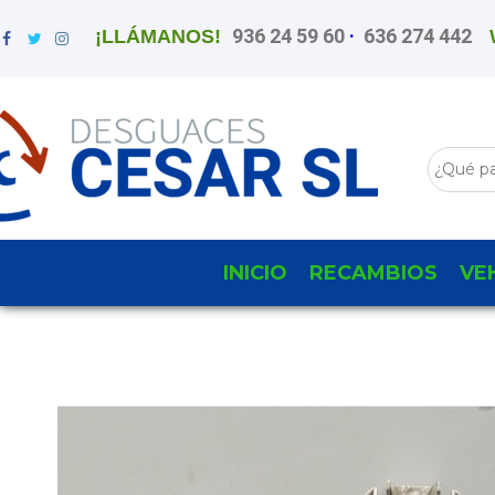
936 24 59 60
·
636 274 442
¡LLÁMANOS!
INICIO
RECAMBIOS
VE