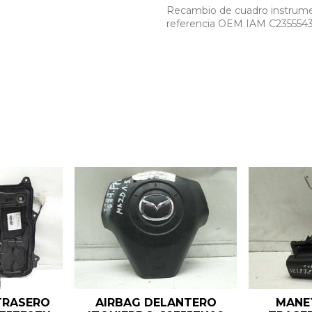
Recambio de cuadro instrument
referencia OEM IAM C235554
TRASERO
AIRBAG DELANTERO
MANET