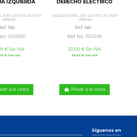
A IZQUIERDA
DERECHO ELECTRICO
. (CR) 2.0 CRTD ACTIVE+
MAZDA 5 BERL. (CR) 2.0 CRTD ACTIVE+
(105KW)
(105KW)
Ref. fab:
Ref. fab:
-
-
loc:
3905560
Ref. loc:
3516396
09 € Sin IVA
33,00 € Sin IVA
,21 € Con IVA
39,93 € Con IVA
adir a la cesta
Añadir a la cesta
Síguenos en