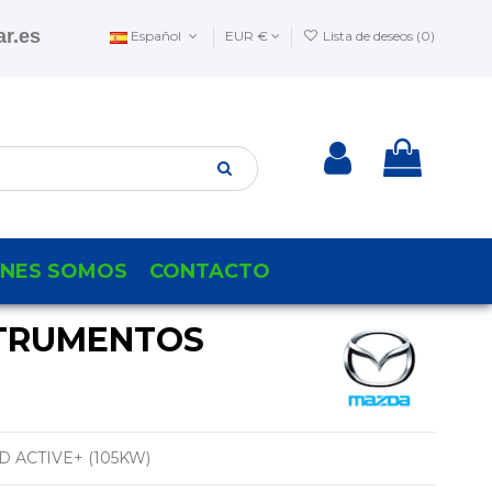
r.es
Español
EUR €
Lista de deseos (
0
)
ENES SOMOS
CONTACTO
TRUMENTOS
TD ACTIVE+ (105KW)