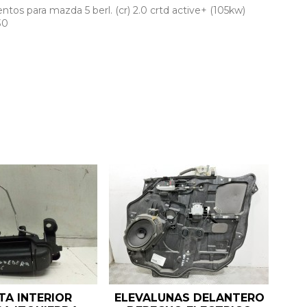
os para mazda 5 berl. (cr) 2.0 crtd active+ (105kw)
30
A INTERIOR
ELEVALUNAS DELANTERO