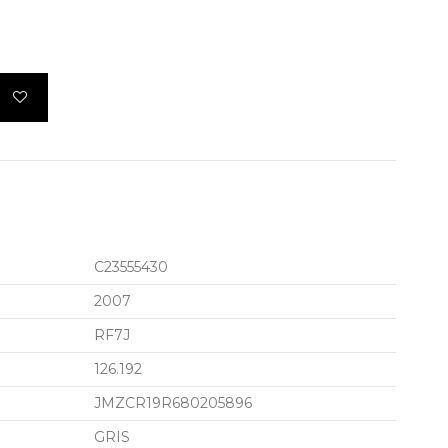
C23555430
2007
RF7J
126.192
JMZCR19R680205896
GRIS