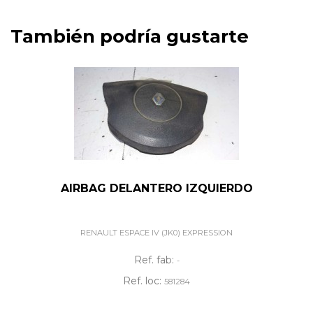
También podría gustarte
AIRBAG DELANTERO IZQUIERDO
RENAULT ESPACE IV (JK0) EXPRESSION
Ref. fab:
-
Ref. loc:
581284