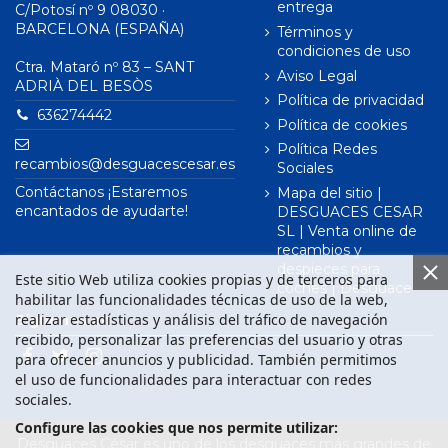
entrega
C/Potosí nº 9 08030 ·
BARCELONA (ESPAÑA)
Términos y
condiciones de uso
Ctra. Mataró nº 83 – SANT
Aviso Legal
ADRIÀ DEL BESÒS
Política de privacidad
636274442
Política de cookies
Política Redes
recambios@desguacescesar.es
Sociales
Contáctanos ¡Estaremos
Mapa del sitio |
encantados de ayudarte!
DESGUACES CESAR
SL | Venta online de
recambios y
despieces para
Este sitio Web utiliza cookies propias y de terceros para
coches | Desguace
habilitar las funcionalidades técnicas de uso de la web,
realizar estadísticas y análisis del tráfico de navegación
Síguenos en
recibido, personalizar las preferencias del usuario y otras
para ofrecer anuncios y publicidad. También permitimos
el uso de funcionalidades para interactuar con redes
sociales.
Configure las cookies que nos permite utilizar:
Desguaces César es uno de los desguaces más grandes de