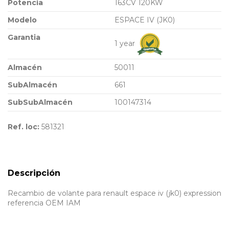
Potencia
163CV 120KW
Modelo
ESPACE IV (JK0)
Garantia
1 year
Almacén
50011
SubAlmacén
661
SubSubAlmacén
100147314
Ref. loc:
581321
Descripción
Recambio de volante para renault espace iv (jk0) expression
referencia OEM IAM