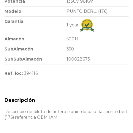
Potencia
133CV 98KW
Modelo
PUNTO BERL. (176)
Garantia
1 year
Almacén
50011
SubAlmacén
350
SubSubAlmacén
100028673
Ref. loc:
394116
Descripción
Recambio de piloto delantero izquierdo para fiat punto berl.
(176) referencia OEM IAM