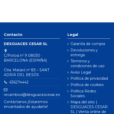
Contacto
Legal
DESGUACES CESAR SL
Garantía de compra
Devoluciones y
entrega
C/Potosí nº 9 08030 ·
BARCELONA (ESPAÑA)
Términos y
condiciones de uso
Ctra. Mataró nº 83 – SANT
Aviso Legal
ADRIÀ DEL BESÒS
Política de privacidad
636274442
Política de cookies
Política Redes
recambios@desguacescesar.es
Sociales
Contáctanos ¡Estaremos
Mapa del sitio |
encantados de ayudarte!
DESGUACES CESAR
SL | Venta online de