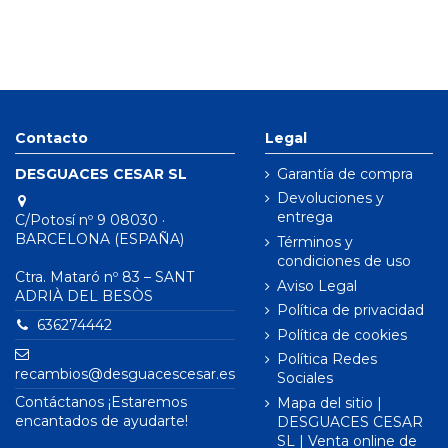
Contacto
Legal
DESGUACES CESAR SL
Garantía de compra
Devoluciones y
entrega
C/Potosí nº 9 08030 ·
BARCELONA (ESPAÑA)
Términos y
condiciones de uso
Ctra. Mataró nº 83 – SANT
Aviso Legal
ADRIÀ DEL BESÒS
Política de privacidad
636274442
Política de cookies
Política Redes
recambios@desguacescesar.es
Sociales
Contáctanos ¡Estaremos
Mapa del sitio |
encantados de ayudarte!
DESGUACES CESAR
SL | Venta online de