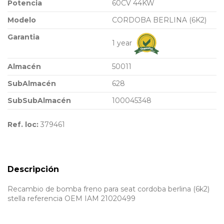
Potencia
60CV 44KW
Modelo
CORDOBA BERLINA (6K2)
Garantia
1 year
Almacén
50011
SubAlmacén
628
SubSubAlmacén
100045348
Ref. loc:
379461
Descripción
Recambio de bomba freno para seat cordoba berlina (6k2)
stella referencia OEM IAM 21020499