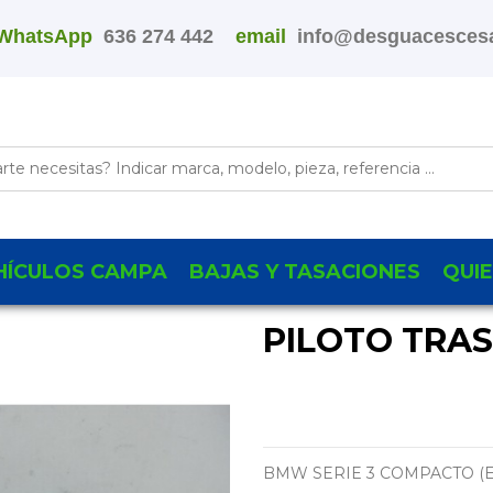
WhatsApp
636 274 442
email
info@desguacescesa
HÍCULOS CAMPA
BAJAS Y TASACIONES
QUI
PILOTO TRA
BMW SERIE 3 COMPACTO (E3