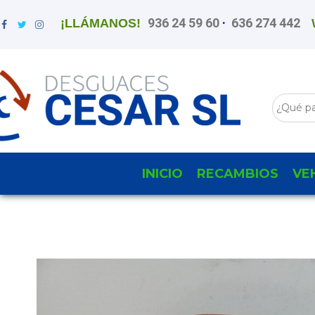
936 24 59 60
·
636 274 442
¡LLÁMANOS!
INICIO
RECAMBIOS
VE