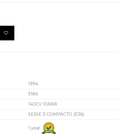
1994
318ti
140CV 103KW
SERIE 3 COMPACTO (E36)
1 year