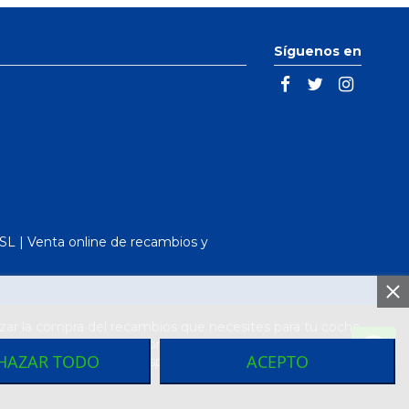
Síguenos en
L | Venta online de recambios y
ar la compra del recambios que necesites para tu coche
arcas de vehículos. Compra el recambio que necesitas
HAZAR TODO
ACEPTO
más baratos de toda España los encontraras en nuestro