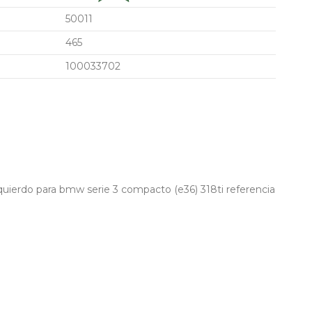
50011
465
100033702
quierdo para bmw serie 3 compacto (e36) 318ti referencia