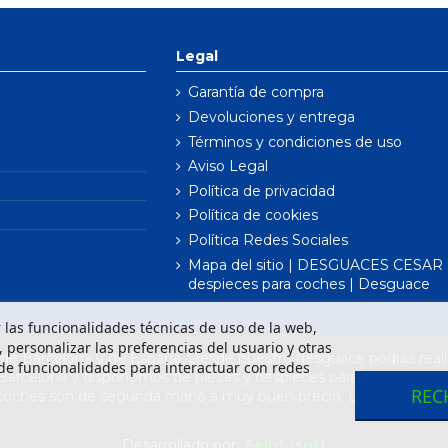
Legal
Garantía de compra
Devoluciones y entrega
Términos y condiciones de uso
Aviso Legal
Política de privacidad
Política de cookies
Política Redes Sociales
Mapa del sitio | DESGUACES CESAR S
despieces para coches | Desguace
ar las funcionalidades técnicas de uso de la web,
o, personalizar las preferencias del usuario y otras
e Barcelona y de España. Desde nuestro desguace podrás realiz
de funcionalidades para interactuar con redes
 Barcelona y disponemos de piezas y despieces para todas las m
REC
 coches son de segunda mano a muy buen precio. Los recambios 
Desarrollado por
Seintosoft