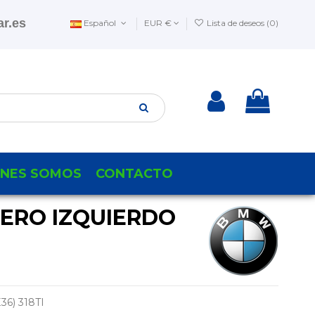
r.es
Español
EUR €
Lista de deseos (
0
)
ENES SOMOS
CONTACTO
SERO IZQUIERDO
6) 318TI