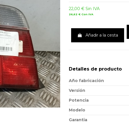
22,00 €
Sin IVA
26,62 €
Con IVA
Añadir a la cesta
Detalles de producto
Año fabricación
Versión
Potencia
Modelo
Garantia