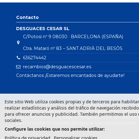
Contacto
DESGUACES CESAR SL
C/Potosí nº 9 08030 · BARCELONA (ESPAÑA)
Ctra. Mataró nº 83 – SANT ADRIÀ DEL BESÒS
636274442
recambios@desguacescesar.es
Contáctanos ¡Estaremos encantados de ayudarte!
Este sitio Web utiliza cookies propias y de terceros para habilit
realizar estadísticas y análisis del tráfico de navegación recibid
Desguaces César es uno de los desguaces más grandes d
para ofrecer anuncios y publicidad. También permitimos el uso 
y te lo enviamos a tu casa. El desguace está ubicado en
sociales.
para tu coche en nuestro desguace. Los repuestos para
desguace.
Configure las cookies que nos permite utilizar:
Política de privacidad
Personalizar cookies