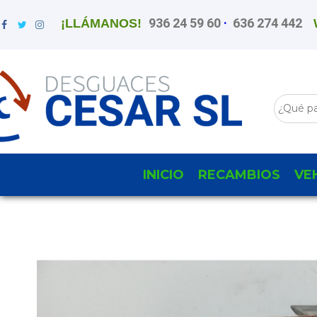
936 24 59 60
·
636 274 442
¡LLÁMANOS!
INICIO
RECAMBIOS
VE