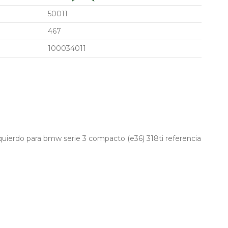
50011
467
100034011
quierdo para bmw serie 3 compacto (e36) 318ti referencia