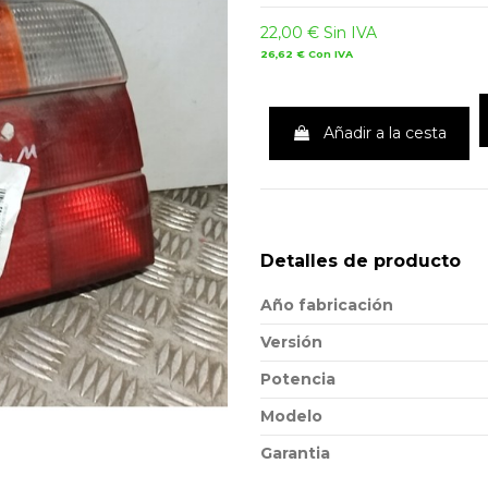
22,00 €
Sin IVA
26,62 €
Con IVA
Añadir a la cesta
Detalles de producto
Año fabricación
Versión
Potencia
Modelo
Garantia