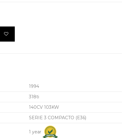
1994
318ti
140CV 103KW
SERIE 3 COMPACTO (E36)
1 year