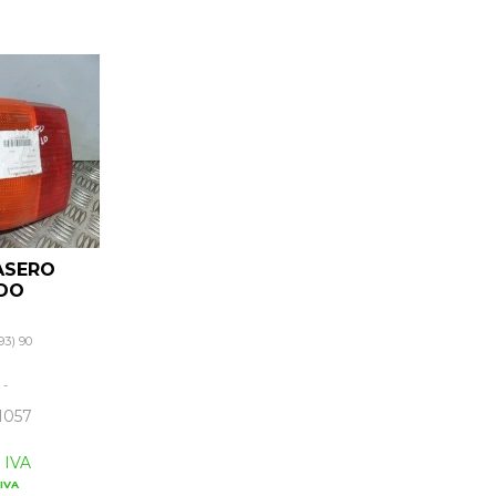
ASERO
RDO
93) 90
:
-
1057
 IVA
IVA