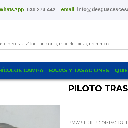
WhatsApp
636 274 442
email
info@desguacescesa
HÍCULOS CAMPA
BAJAS Y TASACIONES
QUI
PILOTO TRA
BMW SERIE 3 COMPACTO (E3