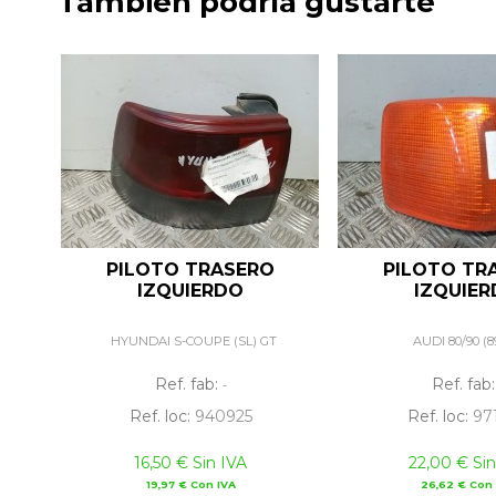
También podría gustarte
PILOTO TRASERO
PILOTO TR
IZQUIERDO
IZQUIE
HYUNDAI S-COUPE (SL) GT
AUDI 80/90 (8
Ref. fab:
Ref. fab
-
Ref. loc:
940925
Ref. loc:
97
16,50 € Sin IVA
22,00 € Sin
19,97 € Con IVA
26,62 € Con 