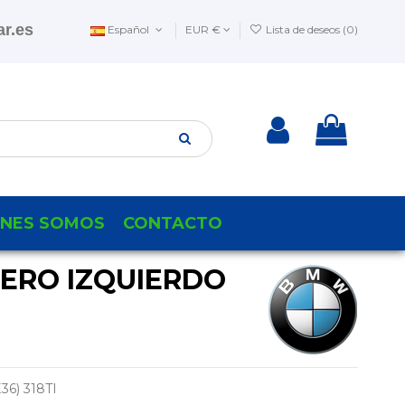
r.es
Español
EUR €
Lista de deseos (
0
)
ENES SOMOS
CONTACTO
SERO IZQUIERDO
6) 318TI