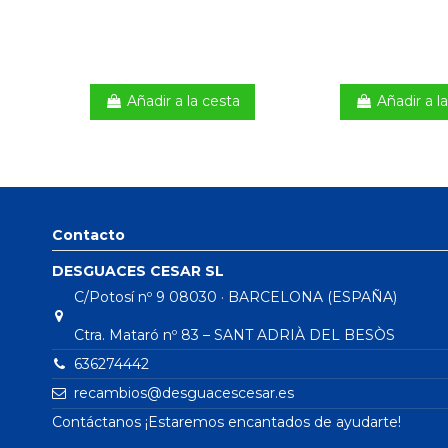
Añadir a la cesta
Añadir a l
Contacto
DESGUACES CESAR SL
C/Potosí nº 9 08030 · BARCELONA (ESPAÑA)
Ctra. Mataró nº 83 – SANT ADRIÀ DEL BESÒS
636274442
recambios@desguacescesar.es
Contáctanos ¡Estaremos encantados de ayudarte!