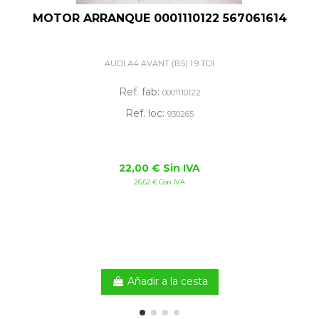
MOTOR ARRANQUE 0001110122 567061614
AUDI A4 AVANT (B5) 1.9 TDI
Ref. fab:
0001110122
Ref. loc:
930265
22,00 € Sin IVA
26,62 € Con IVA
Añadir a la cesta