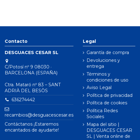
Contacto
Legal
DESGUACES CESAR SL
Garantía de compra
Devoluciones y
entrega
C/Potosí nº 9 08030 ·
BARCELONA (ESPAÑA)
Términos y
condiciones de uso
Ctra. Mataró nº 83 – SANT
Aviso Legal
ADRIÀ DEL BESÒS
Política de privacidad
636274442
Política de cookies
Política Redes
recambios@desguacescesar.es
Sociales
Contáctanos ¡Estaremos
Mapa del sitio |
encantados de ayudarte!
DESGUACES CESAR
SL | Venta online de