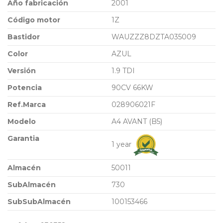
Año fabricación
2001
Código motor
1Z
Bastidor
WAUZZZ8DZTA035009
Color
AZUL
Versión
1.9 TDI
Potencia
90CV 66KW
Ref.Marca
028906021F
Modelo
A4 AVANT (B5)
Garantia
1 year
Almacén
50011
SubAlmacén
730
SubSubAlmacén
100153466