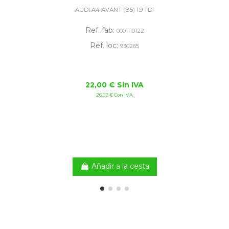
AUDI A4 AVANT (B5) 1.9 TDI
Ref. fab:
0001110122
Ref. loc:
930265
22,00 € Sin IVA
26,62 € Con IVA
Añadir a la cesta