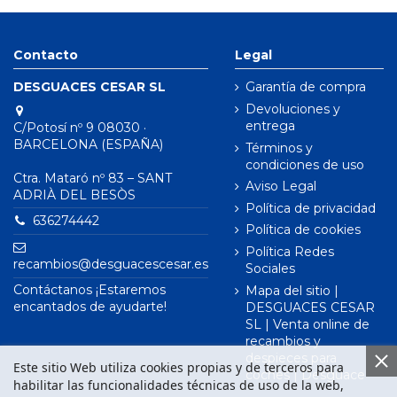
Contacto
Legal
DESGUACES CESAR SL
Garantía de compra
Devoluciones y
entrega
C/Potosí nº 9 08030 ·
BARCELONA (ESPAÑA)
Términos y
condiciones de uso
Ctra. Mataró nº 83 – SANT
Aviso Legal
ADRIÀ DEL BESÒS
Política de privacidad
636274442
Política de cookies
Política Redes
recambios@desguacescesar.es
Sociales
Contáctanos ¡Estaremos
Mapa del sitio |
encantados de ayudarte!
DESGUACES CESAR
SL | Venta online de
recambios y
despieces para
Este sitio Web utiliza cookies propias y de terceros para
coches | Desguace
habilitar las funcionalidades técnicas de uso de la web,