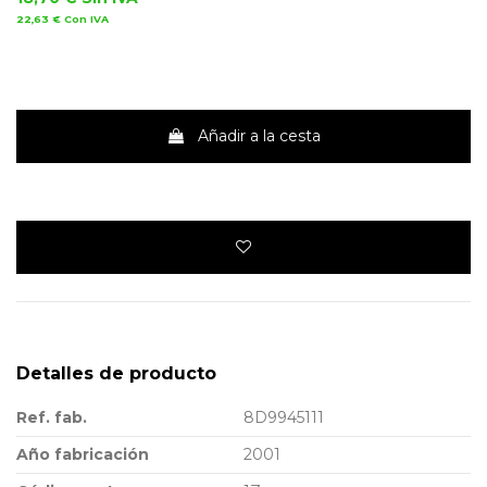
22,63 €
Con IVA
Añadir a la cesta
Detalles de producto
Ref. fab.
8D9945111
Año fabricación
2001