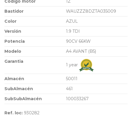
Código motor
1Z
Bastidor
WAUZZZ8DZTA035009
Color
AZUL
Versión
1.9 TDI
Potencia
90CV 66KW
Modelo
A4 AVANT (B5)
Garantia
1 year
Almacén
50011
SubAlmacén
461
SubSubAlmacén
100033267
Ref. loc:
930282