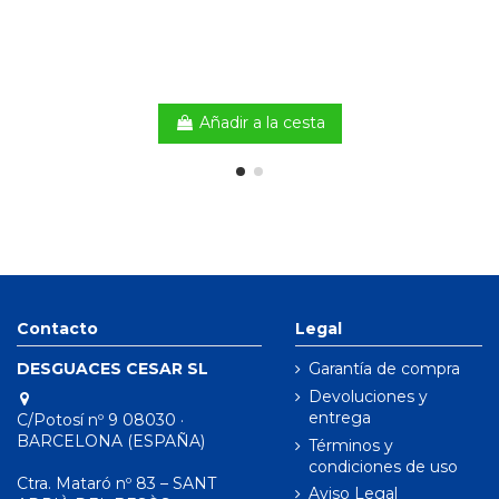
Añadir a la cesta
Contacto
Legal
DESGUACES CESAR SL
Garantía de compra
Devoluciones y
entrega
C/Potosí nº 9 08030 ·
BARCELONA (ESPAÑA)
Términos y
condiciones de uso
Ctra. Mataró nº 83 – SANT
Aviso Legal