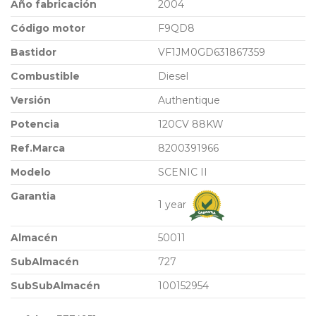
Año fabricación
2004
Código motor
F9QD8
Bastidor
VF1JM0GD631867359
Combustible
Diesel
Versión
Authentique
Potencia
120CV 88KW
Ref.Marca
8200391966
Modelo
SCENIC II
Garantia
1 year
Almacén
50011
SubAlmacén
727
SubSubAlmacén
100152954