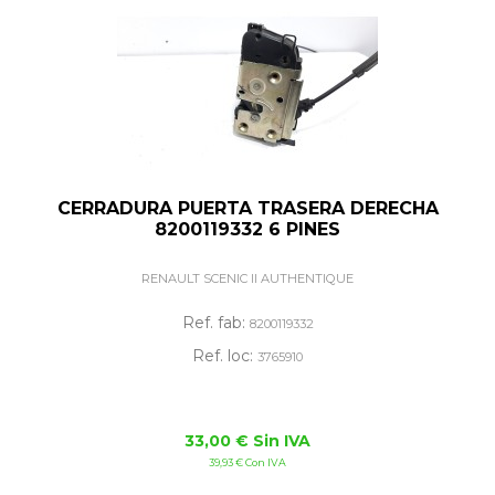
CERRADURA PUERTA TRASERA DERECHA
8200119332 6 PINES
RENAULT SCENIC II AUTHENTIQUE
Ref. fab:
8200119332
Ref. loc:
3765910
33,00 € Sin IVA
39,93 € Con IVA