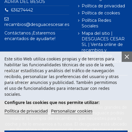
ADRIÀ DEL BESÒS
Política de privacidad
636274442
Política de cookies
Política Redes
recambios@desguacescesar.es
Sociales
Contáctanos ¡Estaremos
Mapa del sitio |
encantados de ayudarte!
DESGUACES CESAR
SL | Venta online de
recambios y
despieces para
Este sitio Web utiliza cookies propias y de terceros para
coches | Desguace
habilitar las funcionalidades técnicas de uso de la web,
realizar estadísticas y análisis del tráfico de navegación
Síguenos en
recibido, personalizar las preferencias del usuario y otras
para ofrecer anuncios y publicidad. También permitimos
el uso de funcionalidades para interactuar con redes
sociales.
Configure las cookies que nos permite utilizar:
Desguaces César es uno de los desguaces más grandes de
Política de privacidad
Personalizar cookies
Barcelona y de España. Desde nuestro desguace podrás
realizar la compra del recambios que necesites para tu
coche y te lo enviamos a tu casa. El desguace está ubicado
en Barcelona y disponemos de piezas y despieces para