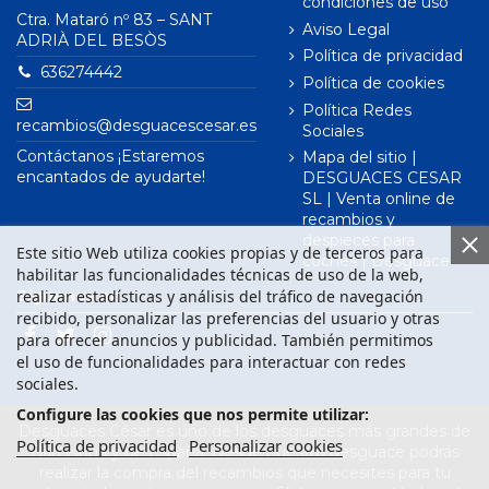
condiciones de uso
Ctra. Mataró nº 83 – SANT
Aviso Legal
ADRIÀ DEL BESÒS
Política de privacidad
636274442
Política de cookies
Política Redes
recambios@desguacescesar.es
Sociales
Contáctanos ¡Estaremos
Mapa del sitio |
encantados de ayudarte!
DESGUACES CESAR
SL | Venta online de
recambios y
despieces para
Este sitio Web utiliza cookies propias y de terceros para
coches | Desguace
habilitar las funcionalidades técnicas de uso de la web,
realizar estadísticas y análisis del tráfico de navegación
Síguenos en
recibido, personalizar las preferencias del usuario y otras
para ofrecer anuncios y publicidad. También permitimos
el uso de funcionalidades para interactuar con redes
sociales.
Configure las cookies que nos permite utilizar:
Desguaces César es uno de los desguaces más grandes de
Política de privacidad
Personalizar cookies
Barcelona y de España. Desde nuestro desguace podrás
realizar la compra del recambios que necesites para tu