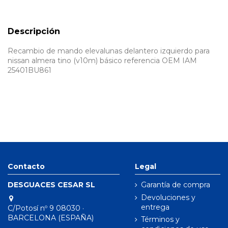
Descripción
Recambio de mando elevalunas delantero izquierdo para
nissan almera tino (v10m) básico referencia OEM IAM
25401BU861
Contacto
Legal
DESGUACES CESAR SL
Garantía de compra
Devoluciones y
entrega
C/Potosí nº 9 08030 ·
BARCELONA (ESPAÑA)
Términos y