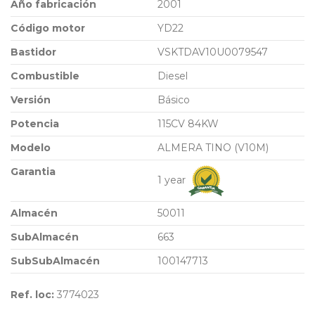
Año fabricación
2001
Código motor
YD22
Bastidor
VSKTDAV10U0079547
Combustible
Diesel
Versión
Básico
Potencia
115CV 84KW
Modelo
ALMERA TINO (V10M)
Garantia
1 year
Almacén
50011
SubAlmacén
663
SubSubAlmacén
100147713
Ref. loc:
3774023