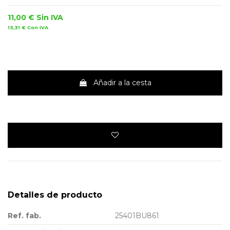
11,00 €
Sin IVA
13,31 €
Con IVA
Añadir a la cesta
Detalles de producto
Ref. fab.
25401BU861