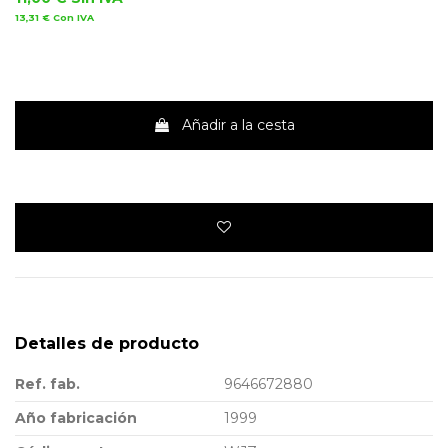
13,31 €
Con IVA
Añadir a la cesta
Detalles de producto
Ref. fab.
9646672880
Año fabricación
1999