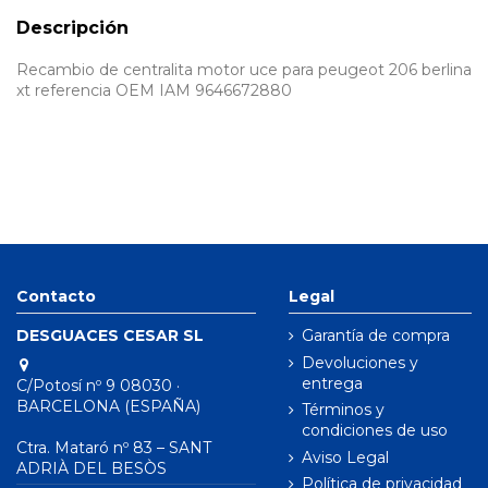
Descripción
Recambio de centralita motor uce para peugeot 206 berlina
xt referencia OEM IAM 9646672880
Contacto
Legal
DESGUACES CESAR SL
Garantía de compra
Devoluciones y
entrega
C/Potosí nº 9 08030 ·
BARCELONA (ESPAÑA)
Términos y
condiciones de uso
Ctra. Mataró nº 83 – SANT
Aviso Legal
ADRIÀ DEL BESÒS
Política de privacidad