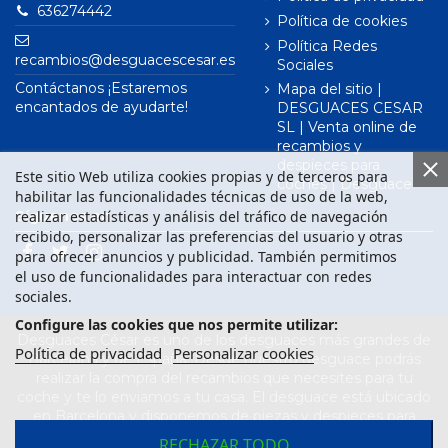
636274442
Política de cookies
Política Redes
recambios@desguacescesar.es
Sociales
Contáctanos ¡Estaremos
Mapa del sitio |
encantados de ayudarte!
DESGUACES CESAR
SL | Venta online de
recambios y
despieces para
Este sitio Web utiliza cookies propias y de terceros para
coches | Desguace
habilitar las funcionalidades técnicas de uso de la web,
realizar estadísticas y análisis del tráfico de navegación
Síguenos en
recibido, personalizar las preferencias del usuario y otras
para ofrecer anuncios y publicidad. También permitimos
el uso de funcionalidades para interactuar con redes
sociales.
Configure las cookies que nos permite utilizar:
Desguaces César es uno de los desguaces más grandes de
Política de privacidad
Personalizar cookies
Barcelona y de España. Desde nuestro desguace podrás
realizar la compra del recambios que necesites para tu
coche y te lo enviamos a tu casa. El desguace está ubicado
en Barcelona y disponemos de piezas y despieces para
todas las marcas de vehículos. Compra el recambio que
RECHAZAR TODO