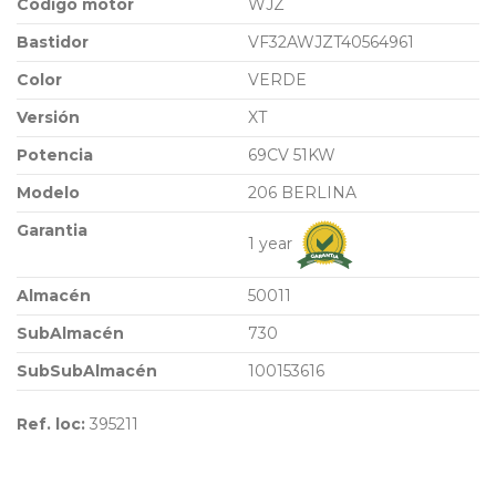
Código motor
WJZ
Bastidor
VF32AWJZT40564961
Color
VERDE
Versión
XT
Potencia
69CV 51KW
Modelo
206 BERLINA
Garantia
1 year
Almacén
50011
SubAlmacén
730
SubSubAlmacén
100153616
Ref. loc:
395211