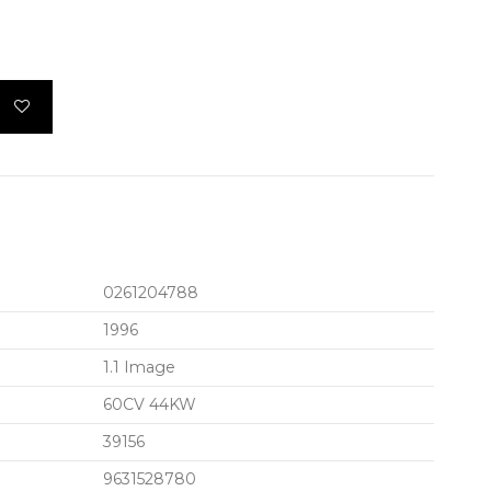
0261204788
1996
1.1 Image
60CV 44KW
39156
9631528780