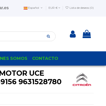
r.es
Español
EUR €
Lista de deseos (
0
)
ENES SOMOS
CONTACTO
 MOTOR UCE
9156 9631528780