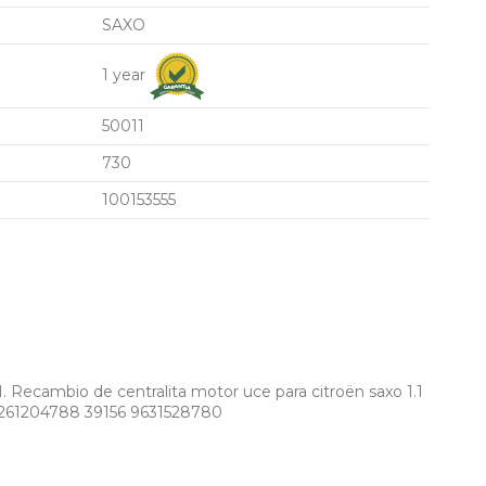
SAXO
1 year
50011
730
100153555
ambio de centralita motor uce para citroën saxo 1.1
261204788 39156 9631528780