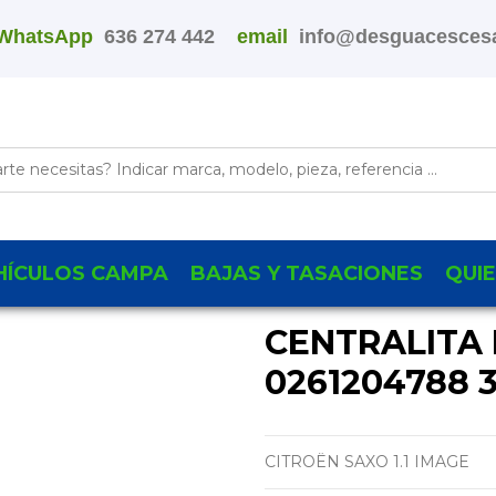
WhatsApp
636 274 442
email
info@desguacescesa
HÍCULOS CAMPA
BAJAS Y TASACIONES
QUI
CENTRALITA
0261204788 3
CITROËN SAXO 1.1 IMAGE