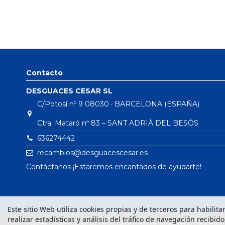
Contacto
DESGUACES CESAR SL
C/Potosí nº 9 08030 · BARCELONA (ESPAÑA)
Ctra. Mataró nº 83 – SANT ADRIÀ DEL BESÒS
636274442
recambios@desguacescesar.es
Contáctanos ¡Estaremos encantados de ayudarte!
Este sitio Web utiliza cookies propias y de terceros para habilit
realizar estadísticas y análisis del tráfico de navegación recibid
Desguaces César es uno de los desguaces más grandes d