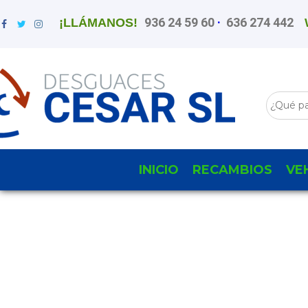
936 24 59 60
·
636 274 442
¡LLÁMANOS!
INICIO
RECAMBIOS
VE