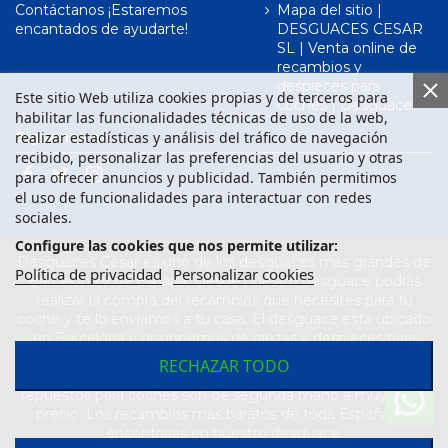
Contáctanos ¡Estaremos
Mapa del sitio |
encantados de ayudarte!
DESGUACES CESAR
SL | Venta online de
recambios y
despieces para
Este sitio Web utiliza cookies propias y de terceros para
coches | Desguace
habilitar las funcionalidades técnicas de uso de la web,
realizar estadísticas y análisis del tráfico de navegación
Síguenos en
recibido, personalizar las preferencias del usuario y otras
para ofrecer anuncios y publicidad. También permitimos
el uso de funcionalidades para interactuar con redes
sociales.
Configure las cookies que nos permite utilizar:
Desguaces César es uno de los desguaces más grandes de
Política de privacidad
Personalizar cookies
Barcelona y de España. Desde nuestro desguace podrás
realizar la compra del recambios que necesites para tu
coche y te lo enviamos a tu casa. El desguace está ubicado
en Barcelona y disponemos de piezas y despieces para
todas las marcas de vehículos. Compra el recambio que
RECHAZAR TODO
necesitas para tu coche en nuestro desguace. Los
repuestos para coches son de segunda mano a muy buen
precio. Los recambios más baratos de toda España los
encontraras en nuestro desguace.