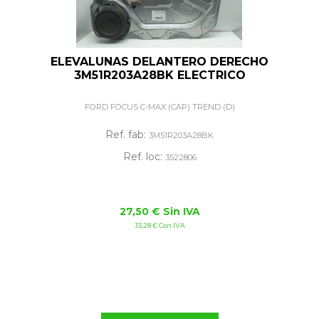
ELEVALUNAS DELANTERO DERECHO
3M51R203A28BK ELECTRICO
FORD FOCUS C-MAX (CAP) TREND (D)
Ref. fab:
3M51R203A28BK
Ref. loc:
3522806
27,50 € Sin IVA
33,28 € Con IVA