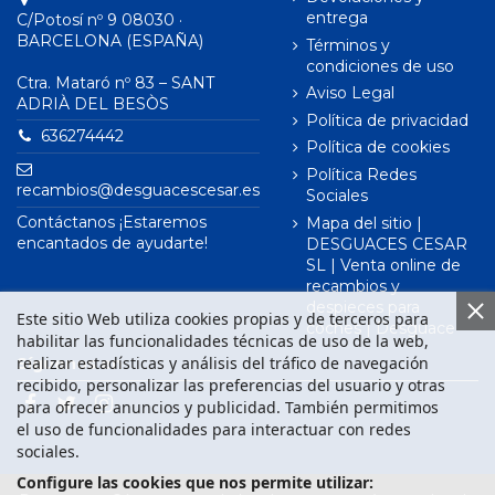
entrega
C/Potosí nº 9 08030 ·
BARCELONA (ESPAÑA)
Términos y
condiciones de uso
Ctra. Mataró nº 83 – SANT
Aviso Legal
ADRIÀ DEL BESÒS
Política de privacidad
636274442
Política de cookies
Política Redes
recambios@desguacescesar.es
Sociales
Contáctanos ¡Estaremos
Mapa del sitio |
encantados de ayudarte!
DESGUACES CESAR
SL | Venta online de
recambios y
despieces para
Este sitio Web utiliza cookies propias y de terceros para
coches | Desguace
habilitar las funcionalidades técnicas de uso de la web,
realizar estadísticas y análisis del tráfico de navegación
Síguenos en
recibido, personalizar las preferencias del usuario y otras
para ofrecer anuncios y publicidad. También permitimos
el uso de funcionalidades para interactuar con redes
sociales.
Configure las cookies que nos permite utilizar: