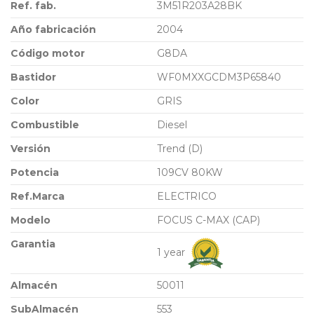
Ref. fab.
3M51R203A28BK
Año fabricación
2004
Código motor
G8DA
Bastidor
WF0MXXGCDM3P65840
Color
GRIS
Combustible
Diesel
Versión
Trend (D)
Potencia
109CV 80KW
Ref.Marca
ELECTRICO
Modelo
FOCUS C-MAX (CAP)
Garantia
1 year
Almacén
50011
SubAlmacén
553