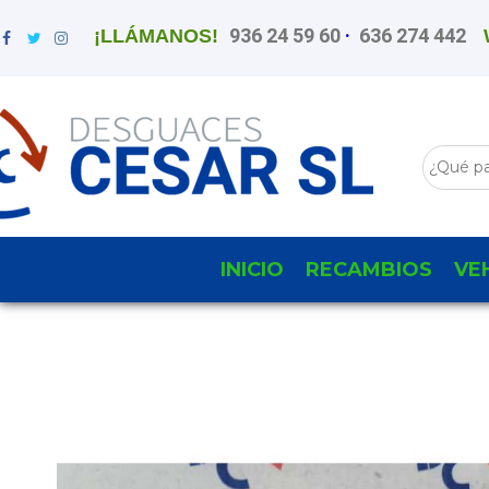
936 24 59 60
·
636 274 442
¡LLÁMANOS!
INICIO
RECAMBIOS
VE