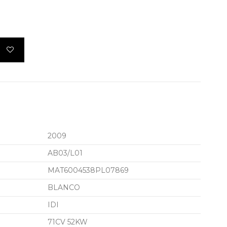
2009
AB03/L01
MAT6004538PL07869
BLANCO
IDI
71CV 52KW