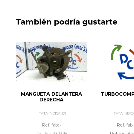
También podría gustarte
MANGUETA DELANTERA
TURBOCOMP
DERECHA
TATA INDICA IDI
TATA INDICA
Ref. fab:
Ref. fab
-
Ref. loc:
332396
Ref. loc:
84