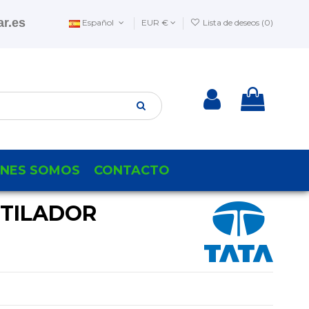
r.es
Español
EUR €
Lista de deseos (
0
)
ENES SOMOS
CONTACTO
TILADOR