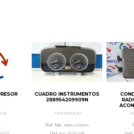
RESOR
CUADRO INSTRUMENTOS
COND
288954209909N
RAD
ACON
 IDI
TATA INDICA IDI
TA
:
Ref. fab:
-
288954209909N
4622
Ref. loc:
1625048
Ref.