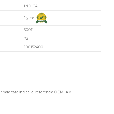
INDICA
1 year
50011
721
100152400
 para tata indica idi referencia OEM IAM