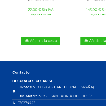
22,00 € Sin IVA
143,00 € Si
26,62 € Con IVA
173,03 € Con
Añadir a la cesta
Añadir a l
Contacto
DESGUACES CESAR SL
C/Potosí nº 9 08030 · BARCELONA (ESPAÑA)
Ctra. Mataró nº 83 – SANT ADRIÀ DEL BESÒS
636274442