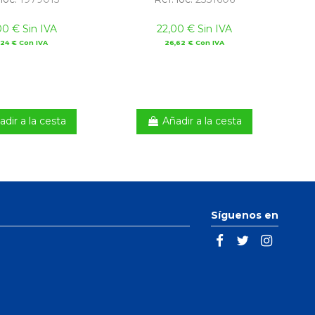
00 € Sin IVA
22,00 € Sin IVA
,24 € Con IVA
26,62 € Con IVA
adir a la cesta
Añadir a la cesta
Síguenos en