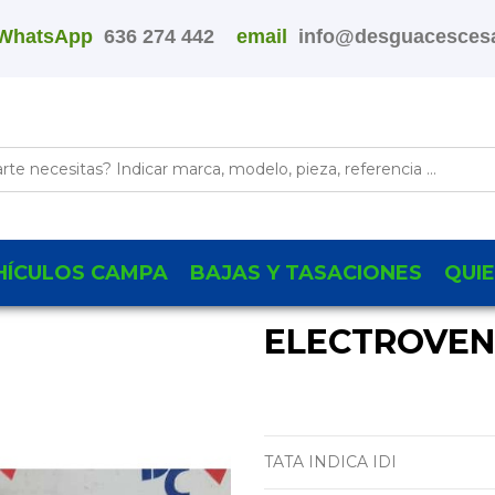
WhatsApp
636 274 442
email
info@desguacescesa
HÍCULOS CAMPA
BAJAS Y TASACIONES
QUI
ELECTROVEN
TATA INDICA IDI