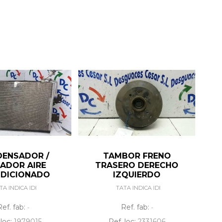
ENSADOR /
TAMBOR FRENO
IADOR AIRE
TRASERO DERECHO
DICIONADO
IZQUIERDO
TA INDICA IDI
TATA INDICA IDI
Ref. fab:
Ref. fab:
-
-
 loc:
1979015
Ref. loc:
2331606