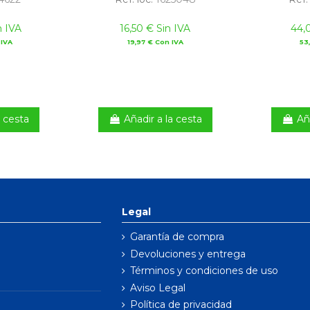
n IVA
16,50 € Sin IVA
44,
 IVA
19,97 € Con IVA
53
a cesta
Añadir a la cesta
Añ
Legal
Garantía de compra
Devoluciones y entrega
Términos y condiciones de uso
Aviso Legal
Política de privacidad