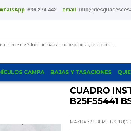
WhatsApp
636 274 442
email
info@desguacescesa
HÍCULOS CAMPA
BAJAS Y TASACIONES
QUI
CUADRO INS
B25F55441 B
MAZDA 323 BERL. F/S (BJ) 2