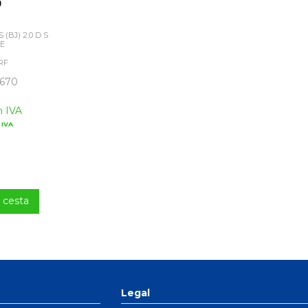
0
(BJ) 2.0 D S
VE
RF
670
n IVA
 IVA
a cesta
Legal