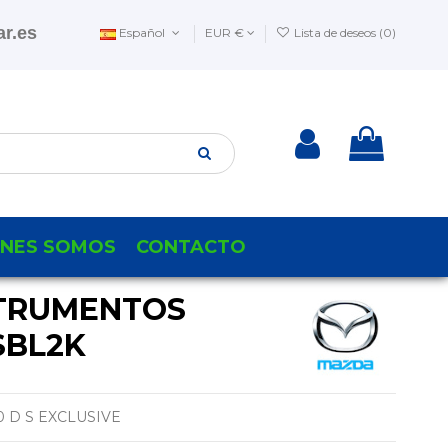
r.es
Español
EUR €
Lista de deseos (
0
)
ENES SOMOS
CONTACTO
TRUMENTOS
SBL2K
.0 D S EXCLUSIVE