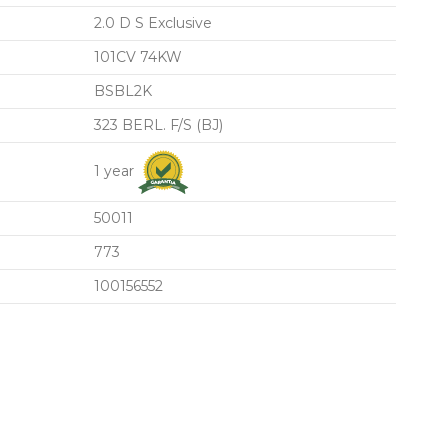
2.0 D S Exclusive
101CV 74KW
BSBL2K
323 BERL. F/S (BJ)
1 year
50011
773
100156552