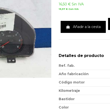
16,50 €
Sin IVA
19,97 €
Con IVA
Añadir a la cesta
Detalles de producto
Ref. fab.
Año fabricación
Código motor
Kilometraje
Bastidor
Color