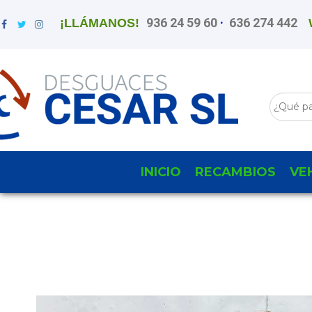
936 24 59 60
·
636 274 442
¡LLÁMANOS!
INICIO
RECAMBIOS
VE