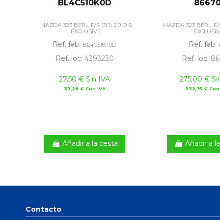
BL4C510K0D
8667
MAZDA 323 BERL. F/S (BJ) 2.0 D S
MAZDA 323 BERL. F/S 
EXCLUSIVE
EXCLUSI
Ref. fab:
Ref. fab:
BL4C510K0D
Ref. loc:
4393230
Ref. loc:
86
27,50 € Sin IVA
275,00 € Si
33,28 € Con IVA
332,75 € Con
Añadir a la cesta
Añadir a l
Contacto