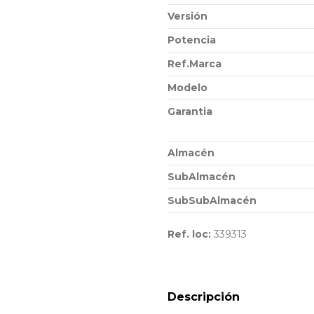
Versión
Potencia
Ref.Marca
Modelo
Garantia
Almacén
SubAlmacén
SubSubAlmacén
Ref. loc:
339313
Descripción