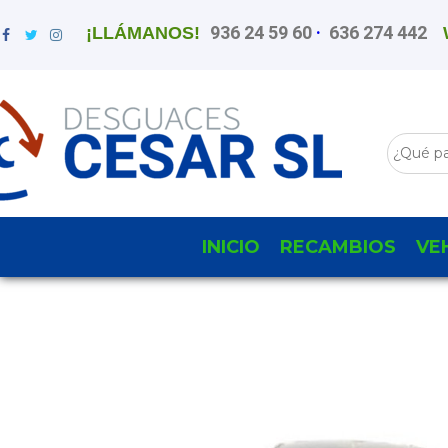
936 24 59 60
·
636 274 442
¡LLÁMANOS!
INICIO
RECAMBIOS
VE