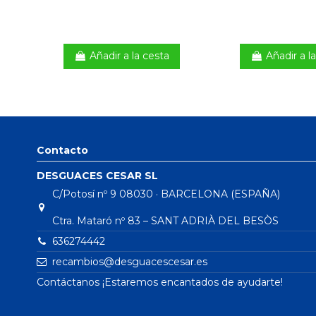
Añadir a la cesta
Añadir a l
Contacto
DESGUACES CESAR SL
C/Potosí nº 9 08030 · BARCELONA (ESPAÑA)
Ctra. Mataró nº 83 – SANT ADRIÀ DEL BESÒS
636274442
recambios@desguacescesar.es
Contáctanos ¡Estaremos encantados de ayudarte!