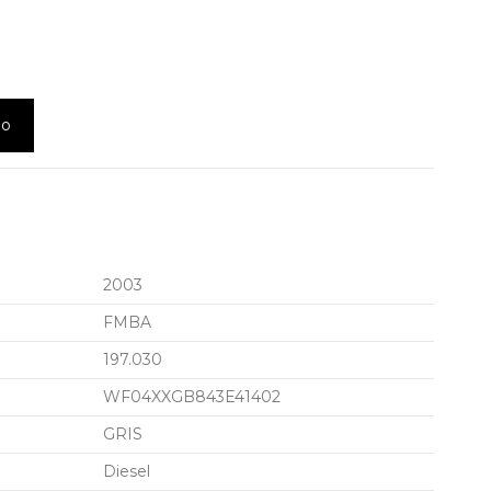
lo
2003
FMBA
197.030
WF04XXGB843E41402
GRIS
Diesel