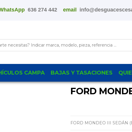
WhatsApp
636 274 442
email
info@desguacescesa
HÍCULOS CAMPA
BAJAS Y TASACIONES
QUI
FORD MONDEO
FORD MONDEO III SEDÁN (