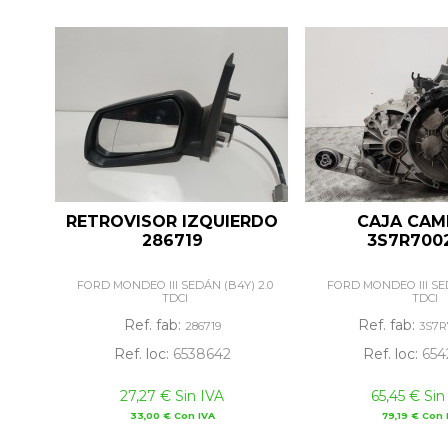
RETROVISOR IZQUIERDO
CAJA CAM
286719
3S7R700
FORD MONDEO III SEDÁN (B4Y) 2.0
FORD MONDEO III SED
TDCI
TDCI
Ref. fab:
Ref. fab:
286719
3S7R
Ref. loc:
6538642
Ref. loc:
654
27,27 € Sin IVA
65,45 € Sin
33,00 € Con IVA
79,19 € Con 