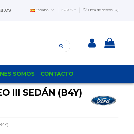
r.es
Español
EUR €
Lista de deseos (
0
)
ENES SOMOS
CONTACTO
 III SEDÁN (B4Y)
B4Y)