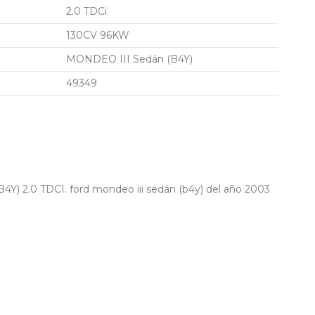
2.0 TDCi
130CV 96KW
MONDEO III Sedán (B4Y)
49349
 2.0 TDCI. ford mondeo iii sedán (b4y) del año 2003