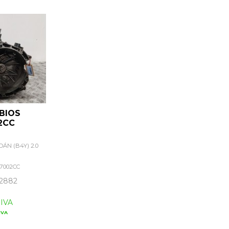
BIOS
2CC
ÁN (B4Y) 2.0
7002CC
2882
 IVA
IVA