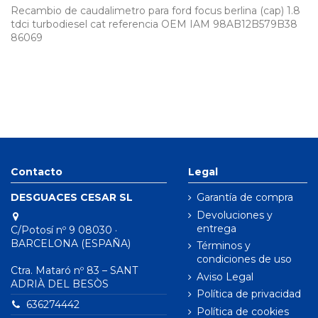
Recambio de caudalimetro para ford focus berlina (cap) 1.8
tdci turbodiesel cat referencia OEM IAM 98AB12B579B38
86069
Contacto
Legal
DESGUACES CESAR SL
Garantía de compra
Devoluciones y
entrega
C/Potosí nº 9 08030 ·
BARCELONA (ESPAÑA)
Términos y
condiciones de uso
Ctra. Mataró nº 83 – SANT
Aviso Legal
ADRIÀ DEL BESÒS
Política de privacidad
636274442
Política de cookies