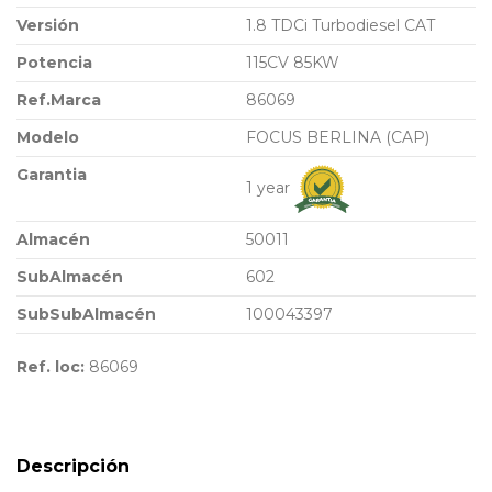
Versión
1.8 TDCi Turbodiesel CAT
Potencia
115CV 85KW
Ref.Marca
86069
Modelo
FOCUS BERLINA (CAP)
Garantia
1 year
Almacén
50011
SubAlmacén
602
SubSubAlmacén
100043397
Ref. loc:
86069
Descripción