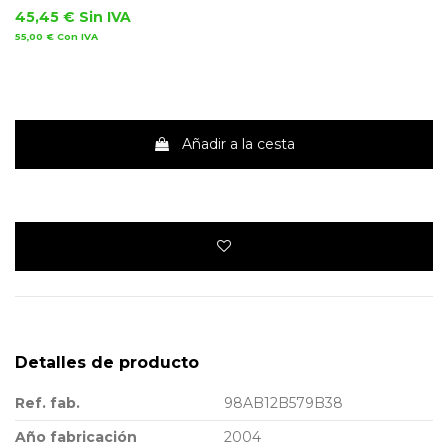
45,45 €
Sin IVA
55,00 €
Con IVA
Añadir a la cesta
Detalles de producto
Ref. fab.
98AB12B579B38
Año fabricación
2004