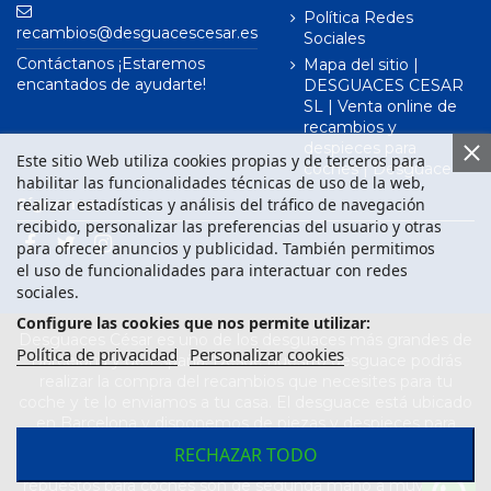
Política Redes
recambios@desguacescesar.es
Sociales
Contáctanos ¡Estaremos
Mapa del sitio |
encantados de ayudarte!
DESGUACES CESAR
SL | Venta online de
recambios y
despieces para
Este sitio Web utiliza cookies propias y de terceros para
coches | Desguace
habilitar las funcionalidades técnicas de uso de la web,
realizar estadísticas y análisis del tráfico de navegación
Síguenos en
recibido, personalizar las preferencias del usuario y otras
para ofrecer anuncios y publicidad. También permitimos
el uso de funcionalidades para interactuar con redes
sociales.
Configure las cookies que nos permite utilizar:
Desguaces César es uno de los desguaces más grandes de
Política de privacidad
Personalizar cookies
Barcelona y de España. Desde nuestro desguace podrás
realizar la compra del recambios que necesites para tu
coche y te lo enviamos a tu casa. El desguace está ubicado
en Barcelona y disponemos de piezas y despieces para
todas las marcas de vehículos. Compra el recambio que
RECHAZAR TODO
necesitas para tu coche en nuestro desguace. Los
repuestos para coches son de segunda mano a muy buen