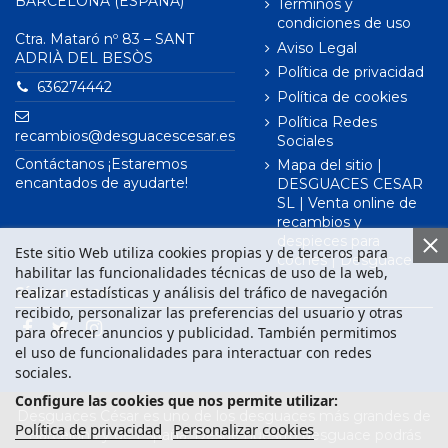
BARCELONA (ESPAÑA)
Términos y
condiciones de uso
Ctra. Mataró nº 83 – SANT
Aviso Legal
ADRIÀ DEL BESÒS
Política de privacidad
636274442
Política de cookies
Política Redes
recambios@desguacescesar.es
Sociales
Contáctanos ¡Estaremos
Mapa del sitio |
encantados de ayudarte!
DESGUACES CESAR
SL | Venta online de
recambios y
despieces para
Este sitio Web utiliza cookies propias y de terceros para
coches | Desguace
habilitar las funcionalidades técnicas de uso de la web,
realizar estadísticas y análisis del tráfico de navegación
Síguenos en
recibido, personalizar las preferencias del usuario y otras
para ofrecer anuncios y publicidad. También permitimos
el uso de funcionalidades para interactuar con redes
sociales.
Configure las cookies que nos permite utilizar:
Desguaces César es uno de los desguaces más grandes de
Política de privacidad
Personalizar cookies
Barcelona y de España. Desde nuestro desguace podrás