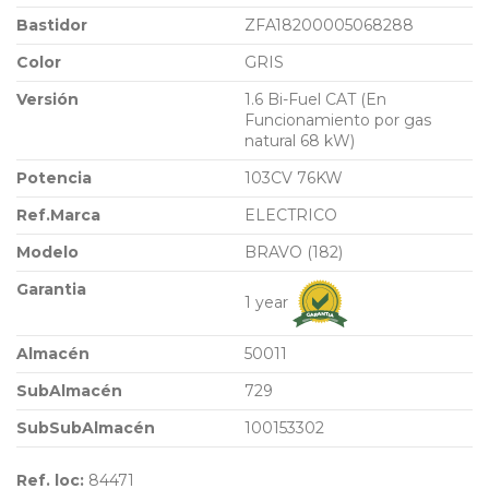
Bastidor
ZFA18200005068288
Color
GRIS
Versión
1.6 Bi-Fuel CAT (En
Funcionamiento por gas
natural 68 kW)
Potencia
103CV 76KW
Ref.Marca
ELECTRICO
Modelo
BRAVO (182)
Garantia
1 year
Almacén
50011
SubAlmacén
729
SubSubAlmacén
100153302
Ref. loc:
84471