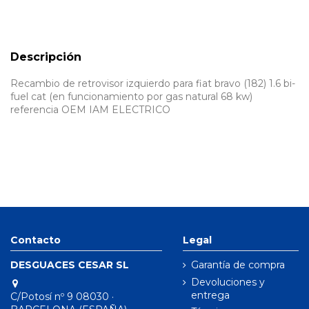
Descripción
Recambio de retrovisor izquierdo para fiat bravo (182) 1.6 bi-
fuel cat (en funcionamiento por gas natural 68 kw)
referencia OEM IAM ELECTRICO
Contacto
Legal
DESGUACES CESAR SL
Garantía de compra
Devoluciones y
entrega
C/Potosí nº 9 08030 ·