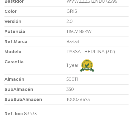
Bastidor
WVWZZZ31ZNB072399
Color
GRIS
Versión
2.0
Potencia
115CV 85KW
Ref.Marca
83433
Modelo
PASSAT BERLINA (312)
Garantia
1 year
Almacén
50011
SubAlmacén
350
SubSubAlmacén
100028673
Ref. loc:
83433