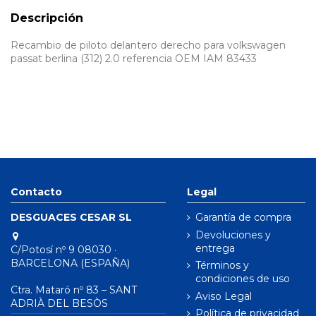
Descripción
Recambio de piloto delantero derecho para volkswagen
passat berlina (312) 2.0 referencia OEM IAM 83433
Contacto
Legal
DESGUACES CESAR SL
Garantía de compra
Devoluciones y
entrega
C/Potosí nº 9 08030 ·
BARCELONA (ESPAÑA)
Términos y
condiciones de uso
Ctra. Mataró nº 83 – SANT
Aviso Legal
ADRIÀ DEL BESÒS
Política de privacidad