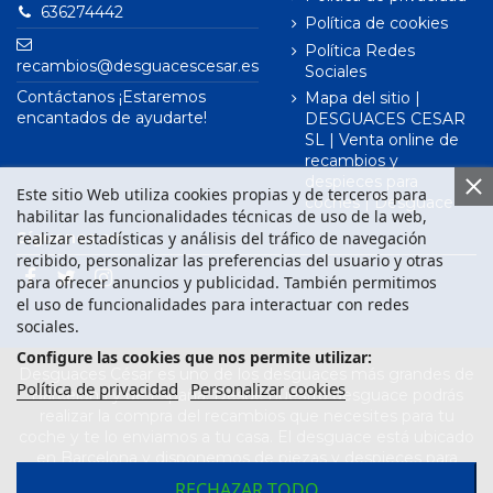
636274442
Política de cookies
Política Redes
recambios@desguacescesar.es
Sociales
Contáctanos ¡Estaremos
Mapa del sitio |
encantados de ayudarte!
DESGUACES CESAR
SL | Venta online de
recambios y
despieces para
Este sitio Web utiliza cookies propias y de terceros para
coches | Desguace
habilitar las funcionalidades técnicas de uso de la web,
realizar estadísticas y análisis del tráfico de navegación
Síguenos en
recibido, personalizar las preferencias del usuario y otras
para ofrecer anuncios y publicidad. También permitimos
el uso de funcionalidades para interactuar con redes
sociales.
Configure las cookies que nos permite utilizar:
Desguaces César es uno de los desguaces más grandes de
Política de privacidad
Personalizar cookies
Barcelona y de España. Desde nuestro desguace podrás
realizar la compra del recambios que necesites para tu
coche y te lo enviamos a tu casa. El desguace está ubicado
en Barcelona y disponemos de piezas y despieces para
todas las marcas de vehículos. Compra el recambio que
RECHAZAR TODO