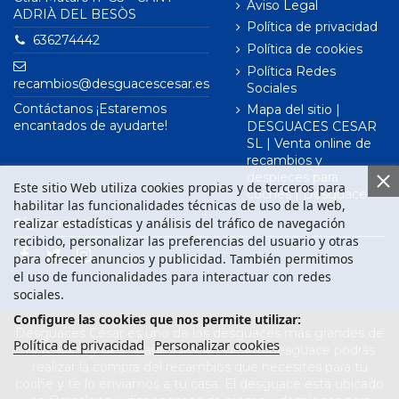
Aviso Legal
ADRIÀ DEL BESÒS
Política de privacidad
636274442
Política de cookies
Política Redes
recambios@desguacescesar.es
Sociales
Contáctanos ¡Estaremos
Mapa del sitio |
encantados de ayudarte!
DESGUACES CESAR
SL | Venta online de
recambios y
despieces para
Este sitio Web utiliza cookies propias y de terceros para
coches | Desguace
habilitar las funcionalidades técnicas de uso de la web,
realizar estadísticas y análisis del tráfico de navegación
Síguenos en
recibido, personalizar las preferencias del usuario y otras
para ofrecer anuncios y publicidad. También permitimos
el uso de funcionalidades para interactuar con redes
sociales.
Configure las cookies que nos permite utilizar:
Desguaces César es uno de los desguaces más grandes de
Política de privacidad
Personalizar cookies
Barcelona y de España. Desde nuestro desguace podrás
realizar la compra del recambios que necesites para tu
coche y te lo enviamos a tu casa. El desguace está ubicado