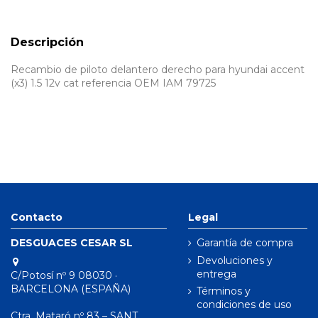
Descripción
Recambio de piloto delantero derecho para hyundai accent
(x3) 1.5 12v cat referencia OEM IAM 79725
Contacto
Legal
DESGUACES CESAR SL
Garantía de compra
Devoluciones y
entrega
C/Potosí nº 9 08030 ·
BARCELONA (ESPAÑA)
Términos y
condiciones de uso
Ctra. Mataró nº 83 – SANT