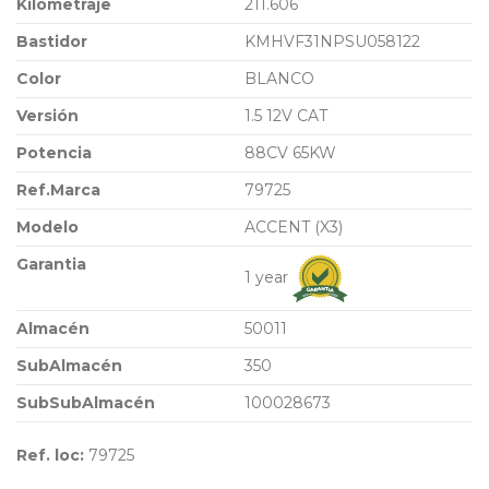
Kilometraje
211.606
Bastidor
KMHVF31NPSU058122
Color
BLANCO
Versión
1.5 12V CAT
Potencia
88CV 65KW
Ref.Marca
79725
Modelo
ACCENT (X3)
Garantia
1 year
Almacén
50011
SubAlmacén
350
SubSubAlmacén
100028673
Ref. loc:
79725