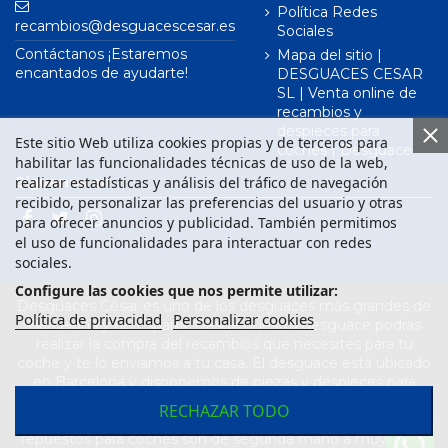
Política Redes
recambios@desguacescesar.es
Sociales
Contáctanos ¡Estaremos
Mapa del sitio |
encantados de ayudarte!
DESGUACES CESAR
SL | Venta online de
recambios y
despieces para
Este sitio Web utiliza cookies propias y de terceros para
coches | Desguace
habilitar las funcionalidades técnicas de uso de la web,
realizar estadísticas y análisis del tráfico de navegación
Síguenos en
recibido, personalizar las preferencias del usuario y otras
para ofrecer anuncios y publicidad. También permitimos
el uso de funcionalidades para interactuar con redes
sociales.
Configure las cookies que nos permite utilizar:
Desguaces César es uno de los desguaces más grandes de
Política de privacidad
Personalizar cookies
Barcelona y de España. Desde nuestro desguace podrás
realizar la compra del recambios que necesites para tu
coche y te lo enviamos a tu casa. El desguace está ubicado
en Barcelona y disponemos de piezas y despieces para
todas las marcas de vehículos. Compra el recambio que
RECHAZAR TODO
necesitas para tu coche en nuestro desguace. Los
repuestos para coches son de segunda mano a muy buen