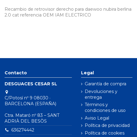
Recambio de retrovisor derecho para daewoo nubira berlina
2.0 cat referencia OEM IAM ELECTRICO
Contacto
Legal
DESGUACES CESAR SL
Garantía de compra
Devoluciones y
entrega
C/Potosí nº 9 08030 ·
BARCELONA (ESPAÑA)
Términos y
condiciones de uso
Ctra. Mataró nº 83 – SANT
Aviso Legal
ADRIÀ DEL BESÒS
Política de privacidad
636274442
Política de cookies