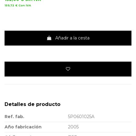
159,72 €
Con IVA
Añadir a la cesta
Detalles de producto
Ref. fab.
5P0601025A
Año fabricación
2005