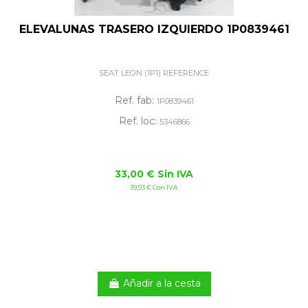
ELEVALUNAS TRASERO IZQUIERDO 1P0839461
SEAT LEON (1P1) REFERENCE
Ref. fab:
1P0839461
Ref. loc:
5346866
33,00 € Sin IVA
39,93 € Con IVA
Añadir a la cesta