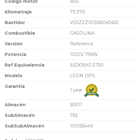
Código motor
BSE
Kilometraje
73.970
Bastidor
VSSZZZ1PZ6R043453
Combustible
GASOLINA
Versión
Reference
Potencia
102CV 75KW
Ref.Equivalencia
6.5JX16H2 ET50
Modelo
LEON (1P1)
Garantia
1 year
Almacén
50011
SubAlmacén
762
SubSubAlmacén
100155449