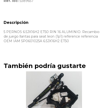
Ref. loc:
5389657
Descripción
5 PERNOS 6.5JX16H2 ET50 RIN 16 ALUMINIO. Recambio
de juego llantas para seat leon (1p1) reference referencia
OEM IAM 5P0601025A 6.5JX16H2 ET50
También podría gustarte