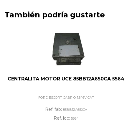
También podría gustarte
CENTRALITA MOTOR UCE 85BB12A650CA 5564
FORD ESCORT CABRIO 1.8 16V CAT
Ref. fab:
85BB12A650CA
Ref. loc:
5564