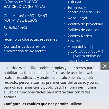
entrega
C/Potosí nº 9 08030 ·
BARCELONA (ESPAÑA)
Términos y
condiciones de uso
Ctra. Mataró nº 83 – SANT
Aviso Legal
ADRIÀ DEL BESÒS
Política de privacidad
636274442
Política de cookies
Política Redes
recambios@desguacescesar.es
Sociales
Contáctanos ¡Estaremos
Mapa del sitio |
encantados de ayudarte!
DESGUACES CESAR
SL | Venta online de
recambios y
despieces para
Este sitio Web utiliza cookies propias y de terceros para
coches | Desguace
habilitar las funcionalidades técnicas de uso de la web,
realizar estadísticas y análisis del tráfico de navegación
Síguenos en
recibido, personalizar las preferencias del usuario y otras
para ofrecer anuncios y publicidad. También permitimos
el uso de funcionalidades para interactuar con redes
sociales.
Configure las cookies que nos permite utilizar:
Desguaces César es uno de los desguaces más grandes de