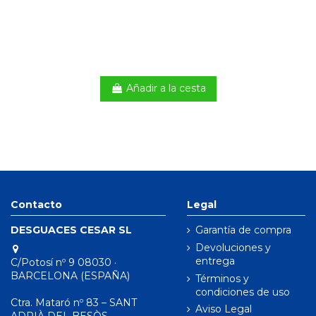
Añadir a la cesta
Contacto
Legal
DESGUACES CESAR SL
Garantía de compra
Devoluciones y
entrega
C/Potosí nº 9 08030 ·
BARCELONA (ESPAÑA)
Términos y
condiciones de uso
Ctra. Mataró nº 83 – SANT
Aviso Legal