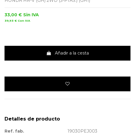
HONDA HR-V (GH) 2WD (3-PTAS.) (GH1)
33,00 €
Sin IVA
39,93 €
Con IVA
Añadir a la cesta
Detalles de producto
Ref. fab.
19030PEJ003