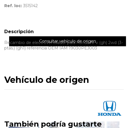
Ref. loc:
3515142
Descripción
Consultar vehículo de origen
Recambio de electroventilador para honda hr-v (gh) 2wd (3-
ptas.) (gh1) referencia OEM IAM 19030PEJ003
Vehículo de origen
También podría gustarte