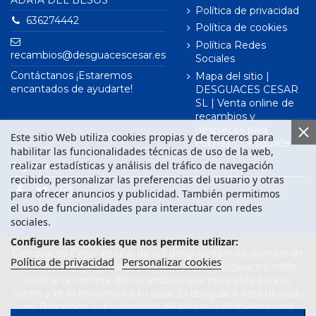
ADRIÀ DEL BESÒS
Política de privacidad
636274442
Política de cookies
Política Redes
recambios@desguacescesar.es
Sociales
Contáctanos ¡Estaremos
Mapa del sitio |
encantados de ayudarte!
DESGUACES CESAR
SL | Venta online de
recambios y
despieces para
Este sitio Web utiliza cookies propias y de terceros para
coches | Desguace
habilitar las funcionalidades técnicas de uso de la web,
realizar estadísticas y análisis del tráfico de navegación
Síguenos en
recibido, personalizar las preferencias del usuario y otras
para ofrecer anuncios y publicidad. También permitimos
el uso de funcionalidades para interactuar con redes
sociales.
Configure las cookies que nos permite utilizar:
Desguaces César es uno de los desguaces más grandes de
Política de privacidad
Personalizar cookies
Barcelona y de España. Desde nuestro desguace podrás
realizar la compra del recambios que necesites para tu
coche y te lo enviamos a tu casa. El desguace está ubicado
en Barcelona y disponemos de piezas y despieces para