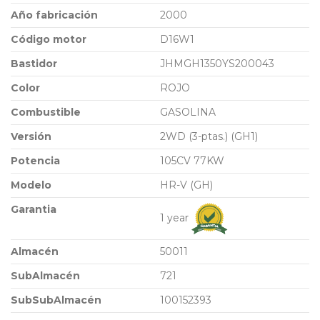
Año fabricación
2000
Código motor
D16W1
Bastidor
JHMGH1350YS200043
Color
ROJO
Combustible
GASOLINA
Versión
2WD (3-ptas.) (GH1)
Potencia
105CV 77KW
Modelo
HR-V (GH)
Garantia
1 year
Almacén
50011
SubAlmacén
721
SubSubAlmacén
100152393