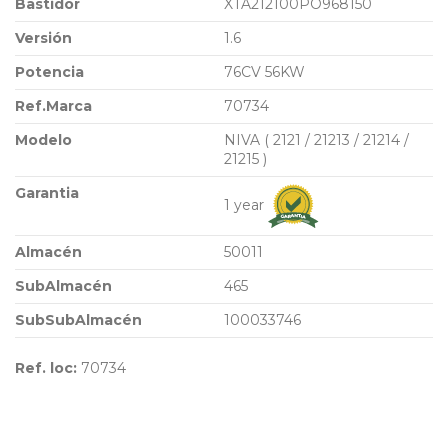
Bastidor
XTA212100PO968150
Versión
1.6
Potencia
76CV 56KW
Ref.Marca
70734
Modelo
NIVA ( 2121 / 21213 / 21214 /
21215 )
Garantia
1 year
Almacén
50011
SubAlmacén
465
SubSubAlmacén
100033746
Ref. loc:
70734