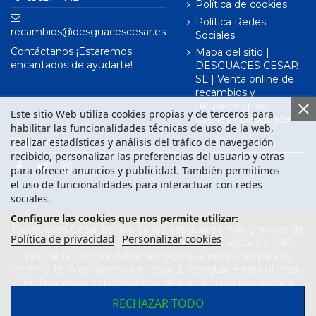
Política de cookies
Política Redes
recambios@desguacescesar.es
Sociales
Contáctanos ¡Estaremos
Mapa del sitio |
encantados de ayudarte!
DESGUACES CESAR
SL | Venta online de
recambios y
despieces para
Este sitio Web utiliza cookies propias y de terceros para
coches | Desguace
habilitar las funcionalidades técnicas de uso de la web,
realizar estadísticas y análisis del tráfico de navegación
Síguenos en
recibido, personalizar las preferencias del usuario y otras
para ofrecer anuncios y publicidad. También permitimos
el uso de funcionalidades para interactuar con redes
sociales.
Configure las cookies que nos permite utilizar:
Desguaces César es uno de los desguaces más grandes de
Política de privacidad
Personalizar cookies
Barcelona y de España. Desde nuestro desguace podrás
realizar la compra del recambios que necesites para tu
coche y te lo enviamos a tu casa. El desguace está ubicado
en Barcelona y disponemos de piezas y despieces para
todas las marcas de vehículos. Compra el recambio que
RECHAZAR TODO
necesitas para tu coche en nuestro desguace. Los