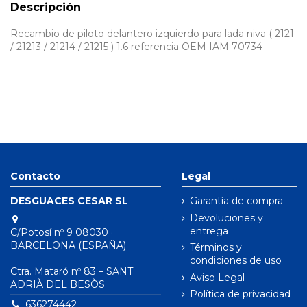
Descripción
Recambio de piloto delantero izquierdo para lada niva ( 2121
/ 21213 / 21214 / 21215 ) 1.6 referencia OEM IAM 70734
Contacto
Legal
DESGUACES CESAR SL
Garantía de compra
Devoluciones y
entrega
C/Potosí nº 9 08030 ·
BARCELONA (ESPAÑA)
Términos y
condiciones de uso
Ctra. Mataró nº 83 – SANT
Aviso Legal
ADRIÀ DEL BESÒS
Política de privacidad
636274442