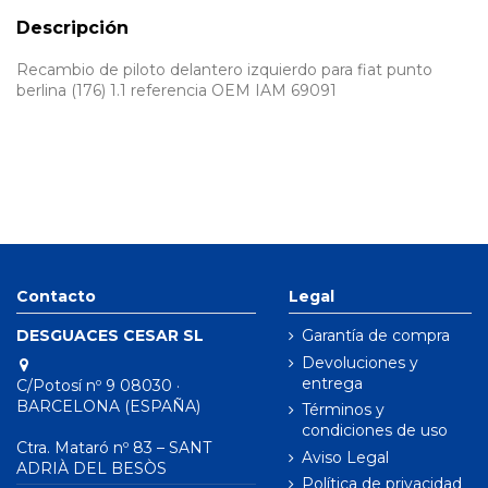
Descripción
Recambio de piloto delantero izquierdo para fiat punto
berlina (176) 1.1 referencia OEM IAM 69091
Contacto
Legal
DESGUACES CESAR SL
Garantía de compra
Devoluciones y
entrega
C/Potosí nº 9 08030 ·
BARCELONA (ESPAÑA)
Términos y
condiciones de uso
Ctra. Mataró nº 83 – SANT
Aviso Legal
ADRIÀ DEL BESÒS
Política de privacidad