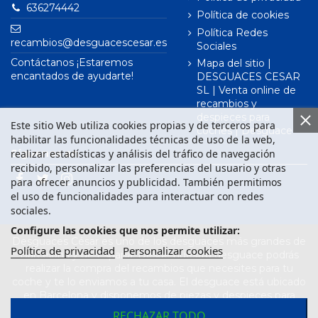
636274442
Política de cookies
Política Redes
recambios@desguacescesar.es
Sociales
Contáctanos ¡Estaremos
Mapa del sitio |
encantados de ayudarte!
DESGUACES CESAR
SL | Venta online de
recambios y
despieces para
Este sitio Web utiliza cookies propias y de terceros para
coches | Desguace
habilitar las funcionalidades técnicas de uso de la web,
realizar estadísticas y análisis del tráfico de navegación
Síguenos en
recibido, personalizar las preferencias del usuario y otras
para ofrecer anuncios y publicidad. También permitimos
el uso de funcionalidades para interactuar con redes
sociales.
Configure las cookies que nos permite utilizar:
Desguaces César es uno de los desguaces más grandes de
Política de privacidad
Personalizar cookies
Barcelona y de España. Desde nuestro desguace podrás
realizar la compra del recambios que necesites para tu
coche y te lo enviamos a tu casa. El desguace está ubicado
en Barcelona y disponemos de piezas y despieces para
todas las marcas de vehículos. Compra el recambio que
RECHAZAR TODO