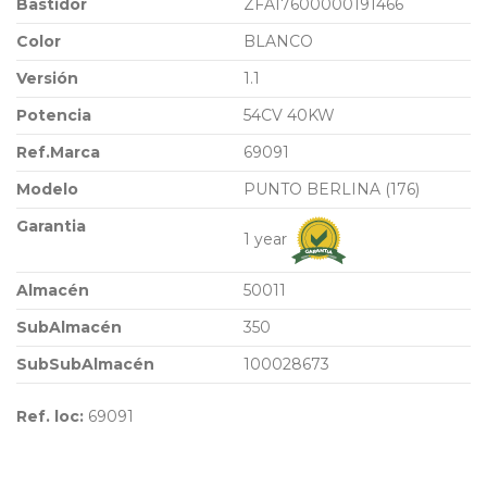
Bastidor
ZFA17600000191466
Color
BLANCO
Versión
1.1
Potencia
54CV 40KW
Ref.Marca
69091
Modelo
PUNTO BERLINA (176)
Garantia
1 year
Almacén
50011
SubAlmacén
350
SubSubAlmacén
100028673
Ref. loc:
69091