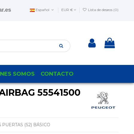
r.es
Español
EUR €
Lista de deseos (
0
)
ENES SOMOS
CONTACTO
AIRBAG 55541500
5 PUERTAS (S2) BÁSICO