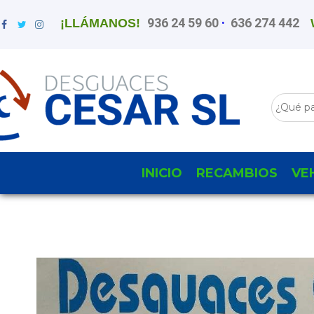
936 24 59 60
·
636 274 442
¡LLÁMANOS!
INICIO
RECAMBIOS
VE