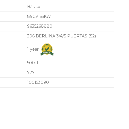
Básico
89CV 65KW
9635268880
306 BERLINA 3/4/5 PUERTAS (S2)
1 year
50011
727
100153090