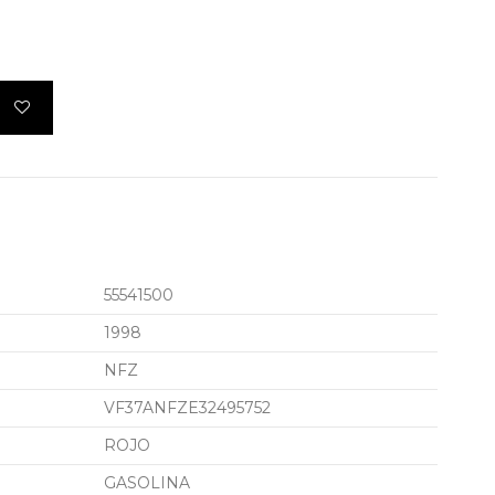
55541500
1998
NFZ
VF37ANFZE32495752
ROJO
GASOLINA