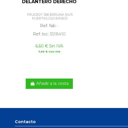
DELANTERO DERECHO
PEUGEOT 306 BERLINA 3/4/5
PUERTAS (S2) BÁSICO
Ref. fab:
-
Ref. loc:
3518410
6,60 € Sin IVA
7,99 € Con IVA
Añadir a la cesta
Contacto