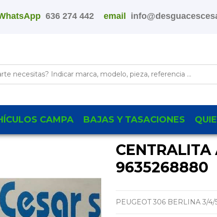
WhatsApp
636 274 442
email
info@desguacescesa
HÍCULOS CAMPA
BAJAS Y TASACIONES
QUI
CENTRALITA 
9635268880
PEUGEOT 306 BERLINA 3/4/