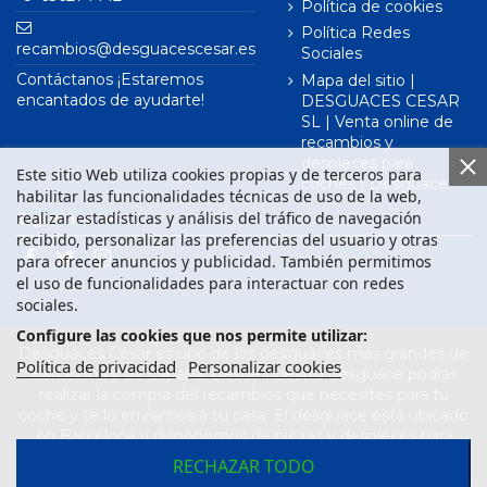
Política de cookies
Política Redes
recambios@desguacescesar.es
Sociales
Contáctanos ¡Estaremos
Mapa del sitio |
encantados de ayudarte!
DESGUACES CESAR
SL | Venta online de
recambios y
despieces para
Este sitio Web utiliza cookies propias y de terceros para
coches | Desguace
habilitar las funcionalidades técnicas de uso de la web,
realizar estadísticas y análisis del tráfico de navegación
Síguenos en
recibido, personalizar las preferencias del usuario y otras
para ofrecer anuncios y publicidad. También permitimos
el uso de funcionalidades para interactuar con redes
sociales.
Configure las cookies que nos permite utilizar:
Desguaces César es uno de los desguaces más grandes de
Política de privacidad
Personalizar cookies
Barcelona y de España. Desde nuestro desguace podrás
realizar la compra del recambios que necesites para tu
coche y te lo enviamos a tu casa. El desguace está ubicado
en Barcelona y disponemos de piezas y despieces para
todas las marcas de vehículos. Compra el recambio que
RECHAZAR TODO
necesitas para tu coche en nuestro desguace. Los