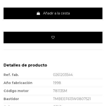
Añadir a la cesta
Detalles de producto
Ref. fab.
0261203544
Año fabricación
1998
Código motor
781135M
Bastidor
TMBEEF613W0807521