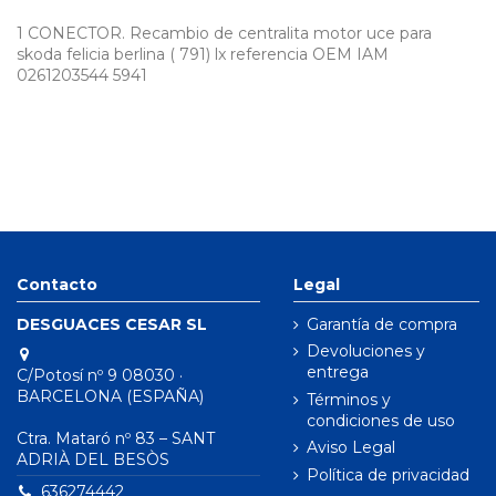
1 CONECTOR. Recambio de centralita motor uce para
skoda felicia berlina ( 791) lx referencia OEM IAM
0261203544 5941
Contacto
Legal
DESGUACES CESAR SL
Garantía de compra
Devoluciones y
entrega
C/Potosí nº 9 08030 ·
BARCELONA (ESPAÑA)
Términos y
condiciones de uso
Ctra. Mataró nº 83 – SANT
Aviso Legal
ADRIÀ DEL BESÒS
Política de privacidad
636274442