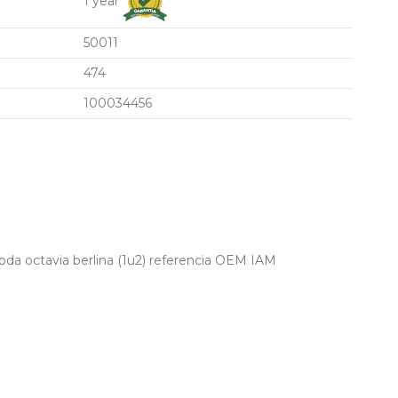
1 year
50011
474
100034456
oda octavia berlina (1u2) referencia OEM IAM