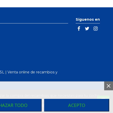
Síguenos en
L | Venta online de recambios y
ar la compra del recambios que necesites para tu coche
arcas de vehículos. Compra el recambio que necesitas
HAZAR TODO
ACEPTO
más baratos de toda España los encontraras en nuestro