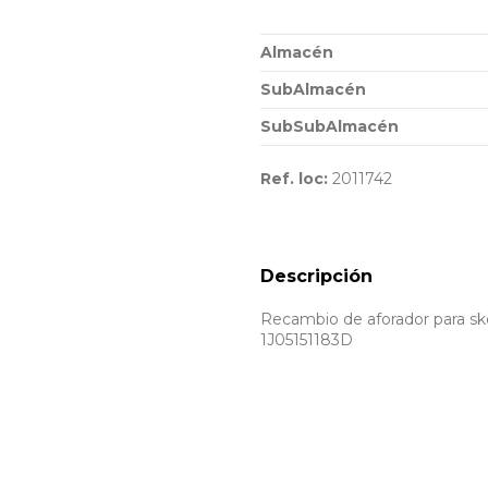
Almacén
SubAlmacén
SubSubAlmacén
Ref. loc:
2011742
Descripción
Recambio de aforador para sk
1J05151183D