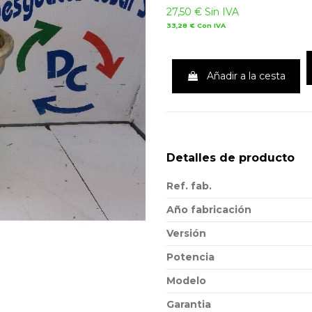
27,50 €
Sin IVA
33,28 €
Con IVA
Añadir a la cesta
Detalles de producto
Ref. fab.
Año fabricación
Versión
Potencia
Modelo
Garantia