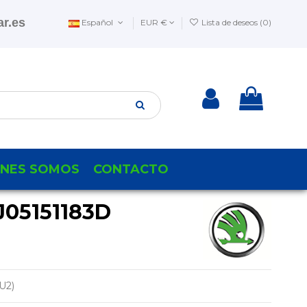
r.es
Español
EUR €
Lista de deseos (
0
)
ENES SOMOS
CONTACTO
05151183D
U2)