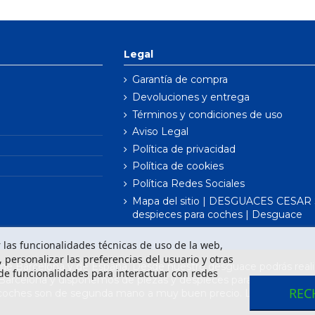
Legal
Garantía de compra
Devoluciones y entrega
Términos y condiciones de uso
Aviso Legal
Política de privacidad
Política de cookies
Política Redes Sociales
Mapa del sitio | DESGUACES CESAR S
despieces para coches | Desguace
ar las funcionalidades técnicas de uso de la web,
o, personalizar las preferencias del usuario y otras
e Barcelona y de España. Desde nuestro desguace podrás realiz
de funcionalidades para interactuar con redes
 Barcelona y disponemos de piezas y despieces para todas las m
REC
 coches son de segunda mano a muy buen precio. Los recambios 