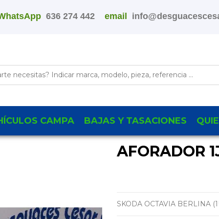
WhatsApp
636 274 442
email
info@desguacescesa
HÍCULOS CAMPA
BAJAS Y TASACIONES
QUI
AFORADOR 1J
SKODA OCTAVIA BERLINA (1