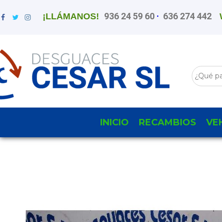
936 24 59 60
·
636 274 442
¡LLÁMANOS!
INICIO
RECAMBIOS
VE