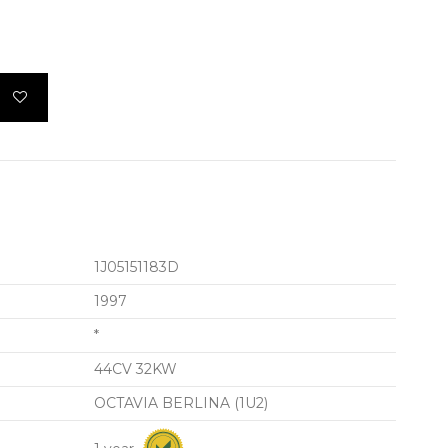
1J05151183D
1997
*
44CV 32KW
OCTAVIA BERLINA (1U2)