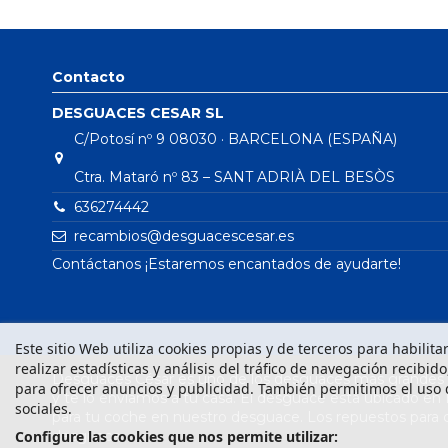
Contacto
DESGUACES CESAR SL
C/Potosí nº 9 08030 · BARCELONA (ESPAÑA)
Ctra. Mataró nº 83 – SANT ADRIÀ DEL BESÒS
636274442
recambios@desguacescesar.es
Contáctanos ¡Estaremos encantados de ayudarte!
Este sitio Web utiliza cookies propias y de terceros para habilit
realizar estadísticas y análisis del tráfico de navegación recibid
Desguaces César es uno de los desguaces más grandes d
para ofrecer anuncios y publicidad. También permitimos el uso 
y te lo enviamos a tu casa. El desguace está ubicado en
sociales.
para tu coche en nuestro desguace. Los repuestos para
desguace.
Configure las cookies que nos permite utilizar: