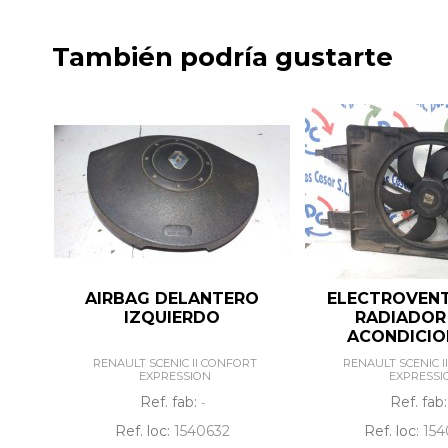
También podría gustarte
AIRBAG DELANTERO
ELECTROVEN
IZQUIERDO
RADIADOR 
ACONDICI
RENAULT SCENIC II CONFORT
RENAULT SCENIC I
EXPRESSION
EXPRESSI
Ref. fab:
Ref. fab
-
Ref. loc:
1540632
Ref. loc:
154