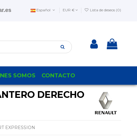
r.es
Español
EUR €
Lista de deseos (
0
)
ENES SOMOS
CONTACTO
ANTERO DERECHO
RT EXPRESSION