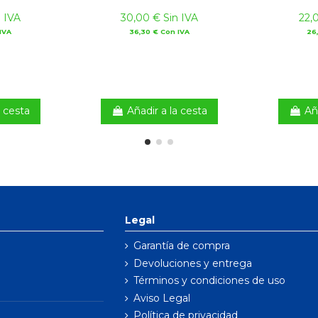
 IVA
30,00 € Sin IVA
22,
IVA
36,30 € Con IVA
26
a cesta
Añadir a la cesta
Añ
Legal
Garantía de compra
Devoluciones y entrega
Términos y condiciones de uso
Aviso Legal
Política de privacidad