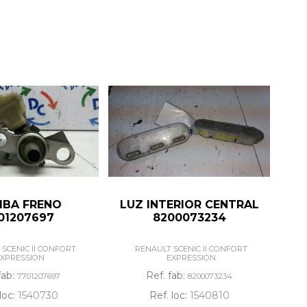
BA FRENO
LUZ INTERIOR CENTRAL
01207697
8200073234
SCENIC II CONFORT
RENAULT SCENIC II CONFORT
XPRESSION
EXPRESSION
fab:
Ref. fab:
7701207697
8200073234
loc:
1540730
Ref. loc:
1540810