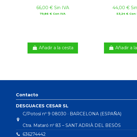
66,00 € Sin IVA
44,00 € Sin
79,86 € Con IVA
53,24 € Con 
Añadir a la cesta
Añadir a l
Contacto
DESGUACES CESAR SL
C/Potosí nº 9 08030 · BARCELONA (ESPAÑA)
Ctra. Mataró nº 83 – SANT ADRIÀ DEL BESÒS
636274442