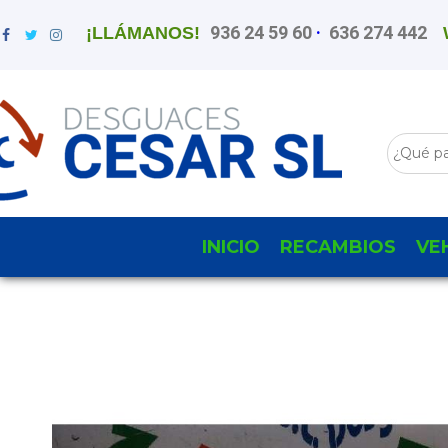
936 24 59 60
·
636 274 442
¡LLÁMANOS!
INICIO
RECAMBIOS
VE