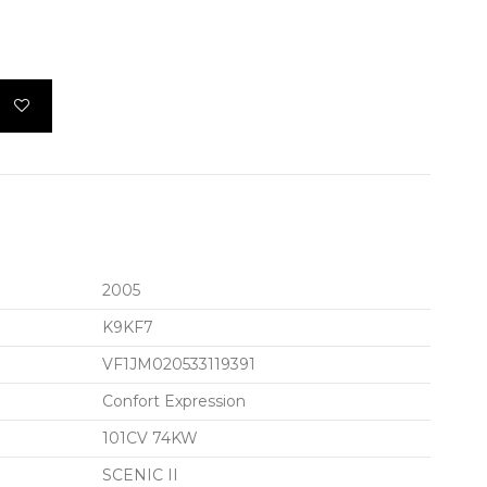
2005
K9KF7
VF1JM020533119391
Confort Expression
101CV 74KW
SCENIC II