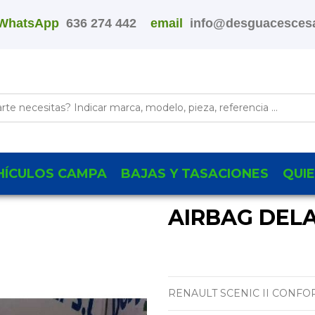
WhatsApp
636 274 442
email
info@desguacescesa
HÍCULOS CAMPA
BAJAS Y TASACIONES
QUI
AIRBAG DEL
RENAULT SCENIC II CONFO