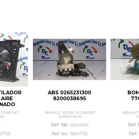
TILADOR
ABS 0265231300
BOM
AIRE
8200038695
77
ONADO
I CONFORT
RENAULT SCENIC II CONFORT
RENAULT 
ON
EXPRESSION
E
:
Ref. fab:
Ref. 
-
0265231300
0705
Ref. loc:
1540710
Ref. 