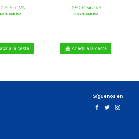
00 € Sin IVA
16,50 € Sin IVA
,62 € Con IVA
19,97 € Con IVA
adir a la cesta
Añadir a la cesta
Síguenos en