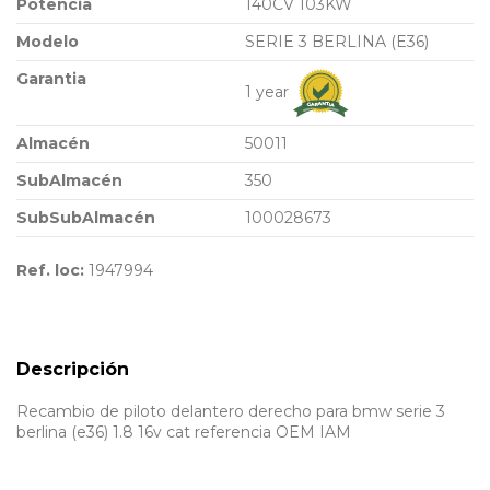
Potencia
140CV 103KW
Modelo
SERIE 3 BERLINA (E36)
Garantia
1 year
Almacén
50011
SubAlmacén
350
SubSubAlmacén
100028673
Ref. loc:
1947994
Descripción
Recambio de piloto delantero derecho para bmw serie 3
berlina (e36) 1.8 16v cat referencia OEM IAM