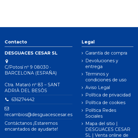
Contacto
Legal
DESGUACES CESAR SL
Garantía de compra
Devoluciones y
entrega
C/Potosí nº 9 08030 ·
BARCELONA (ESPAÑA)
Términos y
condiciones de uso
Ctra. Mataró nº 83 – SANT
Aviso Legal
ADRIÀ DEL BESÒS
Política de privacidad
636274442
Política de cookies
Política Redes
recambios@desguacescesar.es
Sociales
Contáctanos ¡Estaremos
Mapa del sitio |
encantados de ayudarte!
DESGUACES CESAR
SL | Venta online de